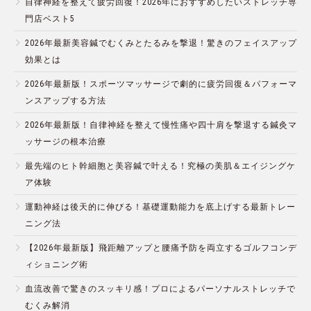
自律神経を整えて疲労回復！2026年におすすめしたいストレッチ専
門店ベスト5
2026年最新美容鍼でむくみとたるみを撃退！驚きのフェイスアップ
効果とは
2026年最新版！スポーツマッサージで劇的に疲労回復＆パフォーマ
ンスアップする方法
2026年最新版！自律神経を整えて慢性痛や四十肩を撃退する鍼灸マ
ッサージの根本治療
最先端のヒト幹細胞と美容鍼で叶える！究極の美肌＆エイジングケ
ア体験
運動神経は後天的に伸びる！基礎運動能力を底上げする最新トレー
ニング法
【2026年最新版】飛距離アップと腰痛予防を両立するゴルフコンデ
ィショニング術
血流改善で驚きのスッキリ感！プロによるパーソナルストレッチで
むくみ解消