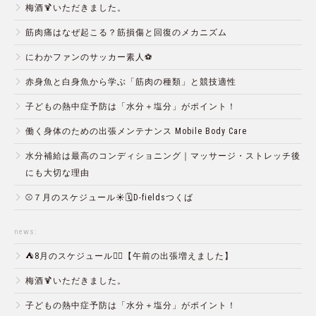
梅酒🍹いただきました。
筋肉痛はなぜ起こる？筋損傷と回復のメカニズム
にわかファンのサッカー素人⚽️
赤身魚と白身魚から学ぶ「筋肉の種類」と競技適性
子どもの熱中症予防は「水分＋塩分」がポイント！
働く身体のための出張メンテナンス Mobile Body Care
水分補給は最高のコンディショニング｜マッサージ・ストレッチ後
にも大切な理由
⚾️７月のスケジュール☀️🗓D-fieldsつくば
news:
⛺️8月のスケジュール🏄‍♂️【午前の出張増えました】
梅酒🍹いただきました。
子どもの熱中症予防は「水分＋塩分」がポイント！