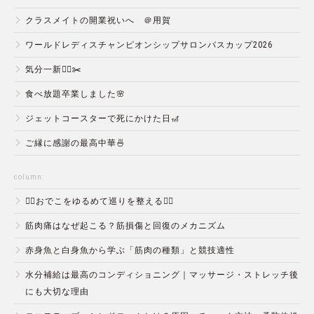
クラスメイトの開業祝いへ ＠用賀
ワールドレディスチャンピオンシップサロンパスカップ2026
気分一新💇‍♂️✂️
食べ放題卒業しました🌸
ジェットコースターで死にかけた日🎢
ご縁に感謝の最高中華🍜
column:
💆‍♀️おでこをゆるめて巡りを整える💆‍♂️
筋肉痛はなぜ起こる？筋損傷と回復のメカニズム
赤身魚と白身魚から学ぶ「筋肉の種類」と競技適性
水分補給は最高のコンディショニング｜マッサージ・ストレッチ後
にも大切な理由