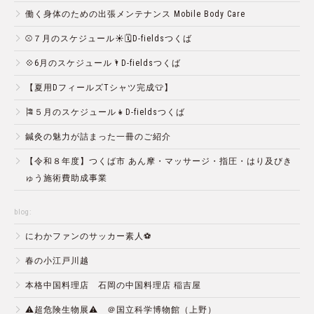
働く身体のための出張メンテナンス Mobile Body Care
⚾️７月のスケジュール☀️🗓D-fieldsつくば
💠6月のスケジュール🌂D-fieldsつくば
【夏用DフィールズTシャツ完成👕】
🎏５月のスケジュール👧D-fieldsつくば
鍼灸の魅力が詰まった一冊のご紹介
【令和８年度】つくば市 あん摩・マッサージ・指圧・はり及びき
ゅう施術費助成事業
blog:
にわかファンのサッカー素人⚽️
春の小江戸川越
本格中国料理店 石岡の中国料理店 稲吉屋
⚠️超危険生物展⚠️ ＠国立科学博物館（上野）