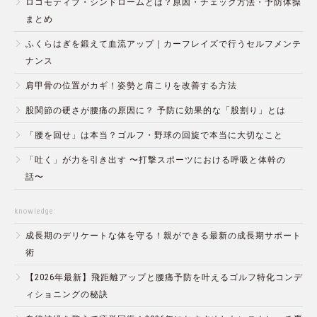
ロコモティブ・シンドロームとは？原因・チェック方法・予防体操
まとめ
ふくらはぎを鍛えて血流アップ｜カーフレイズで行うセルフメンテ
ナンス
肩甲骨の位置がカギ！姿勢と肩こりを改善する方法
股関節の硬さが腰痛の原因に？ 予防に効果的な「股割り」とは
「腰を回せ」は本当？ゴルフ・野球の回旋で本当に大切なこと
「吐く」が力を引き出す 〜打撃スポーツにおける呼吸と体幹の
話〜
knowledge:
成長期のデリケートな体を守る！親ができる最新の成長期サポート
術
【2026年最新】飛距離アップと腰痛予防を叶えるゴルフ特化コンデ
ィショニングの秘訣