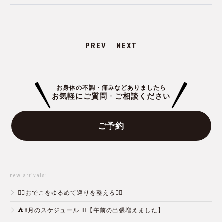
PREV
NEXT
お身体の不調・痛みなどありましたら
お気軽にご質問・ご相談ください
ご予約
new arrivals:
💆‍♀️おでこをゆるめて巡りを整える💆‍♂️
⛺️8月のスケジュール🏄‍♂️【午前の出張増えました】