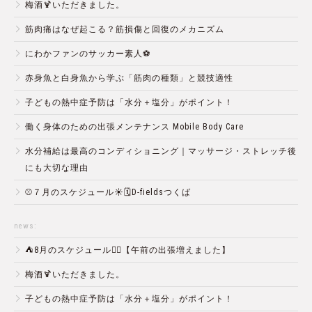
梅酒🍹いただきました。
筋肉痛はなぜ起こる？筋損傷と回復のメカニズム
にわかファンのサッカー素人⚽️
赤身魚と白身魚から学ぶ「筋肉の種類」と競技適性
子どもの熱中症予防は「水分＋塩分」がポイント！
働く身体のための出張メンテナンス Mobile Body Care
水分補給は最高のコンディショニング｜マッサージ・ストレッチ後
にも大切な理由
⚾️７月のスケジュール☀️🗓D-fieldsつくば
news:
⛺️8月のスケジュール🏄‍♂️【午前の出張増えました】
梅酒🍹いただきました。
子どもの熱中症予防は「水分＋塩分」がポイント！