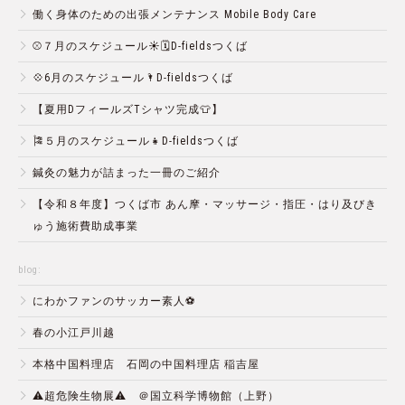
働く身体のための出張メンテナンス Mobile Body Care
⚾️７月のスケジュール☀️🗓D-fieldsつくば
💠6月のスケジュール🌂D-fieldsつくば
【夏用DフィールズTシャツ完成👕】
🎏５月のスケジュール👧D-fieldsつくば
鍼灸の魅力が詰まった一冊のご紹介
【令和８年度】つくば市 あん摩・マッサージ・指圧・はり及びき
ゅう施術費助成事業
blog:
にわかファンのサッカー素人⚽️
春の小江戸川越
本格中国料理店 石岡の中国料理店 稲吉屋
⚠️超危険生物展⚠️ ＠国立科学博物館（上野）