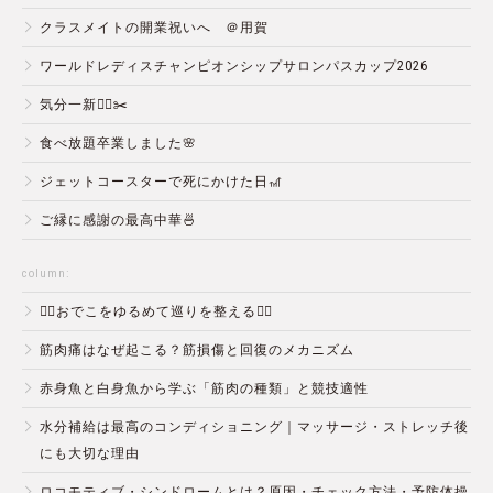
クラスメイトの開業祝いへ ＠用賀
ワールドレディスチャンピオンシップサロンパスカップ2026
気分一新💇‍♂️✂️
食べ放題卒業しました🌸
ジェットコースターで死にかけた日🎢
ご縁に感謝の最高中華🍜
column:
💆‍♀️おでこをゆるめて巡りを整える💆‍♂️
筋肉痛はなぜ起こる？筋損傷と回復のメカニズム
赤身魚と白身魚から学ぶ「筋肉の種類」と競技適性
水分補給は最高のコンディショニング｜マッサージ・ストレッチ後
にも大切な理由
ロコモティブ・シンドロームとは？原因・チェック方法・予防体操