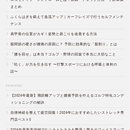
まとめ
ふくらはぎを鍛えて血流アップ｜カーフレイズで行うセルフメンテ
ナンス
肩甲骨の位置がカギ！姿勢と肩こりを改善する方法
股関節の硬さが腰痛の原因に？ 予防に効果的な「股割り」とは
「腰を回せ」は本当？ゴルフ・野球の回旋で本当に大切なこと
「吐く」が力を引き出す 〜打撃スポーツにおける呼吸と体幹の
話〜
knowledge:
【2026年最新】飛距離アップと腰痛予防を叶えるゴルフ特化コンデ
ィショニングの秘訣
自律神経を整えて疲労回復！2026年におすすめしたいストレッチ専
門店ベスト5
2026年最新美容鍼でむくみとたるみを撃退！驚きのフェイスアップ