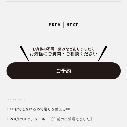
PREV
NEXT
お身体の不調・痛みなどありましたら
お気軽にご質問・ご相談ください
ご予約
new arrivals:
💆‍♀️おでこをゆるめて巡りを整える💆‍♂️
⛺️8月のスケジュール🏄‍♂️【午前の出張増えました】