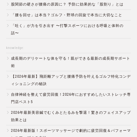
股関節の硬さが腰痛の原因に？ 予防に効果的な「股割り」とは
「腰を回せ」は本当？ゴルフ・野球の回旋で本当に大切なこと
「吐く」が力を引き出す 〜打撃スポーツにおける呼吸と体幹の
話〜
knowledge:
成長期のデリケートな体を守る！親ができる最新の成長期サポート
術
【2026年最新】飛距離アップと腰痛予防を叶えるゴルフ特化コンデ
ィショニングの秘訣
自律神経を整えて疲労回復！2026年におすすめしたいストレッチ専
門店ベスト5
2026年最新美容鍼でむくみとたるみを撃退！驚きのフェイスアップ
効果とは
2026年最新版！スポーツマッサージで劇的に疲労回復＆パフォーマ