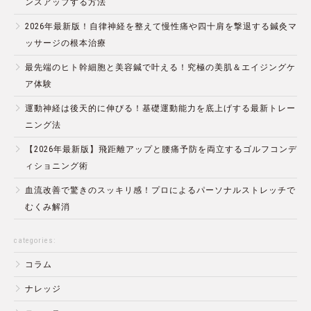
ンスアップする方法
2026年最新版！自律神経を整えて慢性痛や四十肩を撃退する鍼灸マ
ッサージの根本治療
最先端のヒト幹細胞と美容鍼で叶える！究極の美肌＆エイジングケ
ア体験
運動神経は後天的に伸びる！基礎運動能力を底上げする最新トレー
ニング法
【2026年最新版】飛距離アップと腰痛予防を両立するゴルフコンデ
ィショニング術
血流改善で驚きのスッキリ感！プロによるパーソナルストレッチで
むくみ解消
categories:
コラム
ナレッジ