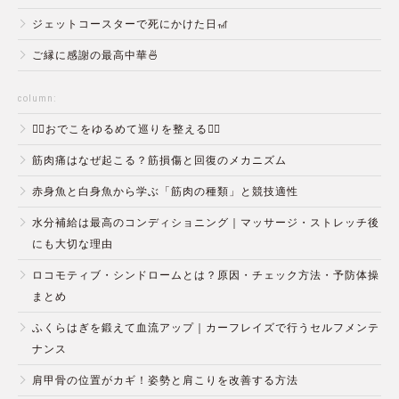
ジェットコースターで死にかけた日🎢
ご縁に感謝の最高中華🍜
column:
💆‍♀️おでこをゆるめて巡りを整える💆‍♂️
筋肉痛はなぜ起こる？筋損傷と回復のメカニズム
赤身魚と白身魚から学ぶ「筋肉の種類」と競技適性
水分補給は最高のコンディショニング｜マッサージ・ストレッチ後
にも大切な理由
ロコモティブ・シンドロームとは？原因・チェック方法・予防体操
まとめ
ふくらはぎを鍛えて血流アップ｜カーフレイズで行うセルフメンテ
ナンス
肩甲骨の位置がカギ！姿勢と肩こりを改善する方法