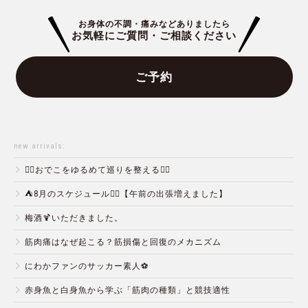
お身体の不調・痛みなどありましたら
お気軽にご質問・ご相談ください
ご予約
new arrivals:
💆‍♀️おでこをゆるめて巡りを整える💆‍♂️
⛺️8月のスケジュール🏄‍♂️【午前の出張増えました】
梅酒🍹いただきました。
筋肉痛はなぜ起こる？筋損傷と回復のメカニズム
にわかファンのサッカー素人⚽️
赤身魚と白身魚から学ぶ「筋肉の種類」と競技適性