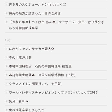
🎏５月のスケジュール👧D-fieldsつくば
鍼灸の魅力が詰まった一冊のご紹介
【令和８年度】つくば市 あん摩・マッサージ・指圧・はり及びき
ゅう施術費助成事業
blog:
にわかファンのサッカー素人⚽️
春の小江戸川越
本格中国料理店 石岡の中国料理店 稲吉屋
⚠️超危険生物展⚠️ ＠国立科学博物館（上野）
クラスメイトの開業祝いへ ＠用賀
ワールドレディスチャンピオンシップサロンパスカップ2026
気分一新💇‍♂️✂️
食べ放題卒業しました🌸