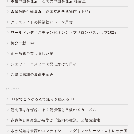
本格中国料理店 石岡の中国料理店 稲吉屋
⚠️超危険生物展⚠️ ＠国立科学博物館（上野）
クラスメイトの開業祝いへ ＠用賀
ワールドレディスチャンピオンシップサロンパスカップ2026
気分一新💇‍♂️✂️
食べ放題卒業しました🌸
ジェットコースターで死にかけた日🎢
ご縁に感謝の最高中華🍜
column:
💆‍♀️おでこをゆるめて巡りを整える💆‍♂️
筋肉痛はなぜ起こる？筋損傷と回復のメカニズム
赤身魚と白身魚から学ぶ「筋肉の種類」と競技適性
水分補給は最高のコンディショニング｜マッサージ・ストレッチ後