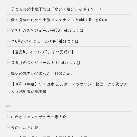
子どもの熱中症予防は「水分＋塩分」がポイント！
働く身体のための出張メンテナンス Mobile Body Care
⚾️７月のスケジュール☀️🗓D-fieldsつくば
💠6月のスケジュール🌂D-fieldsつくば
【夏用DフィールズTシャツ完成👕】
🎏５月のスケジュール👧D-fieldsつくば
鍼灸の魅力が詰まった一冊のご紹介
【令和８年度】つくば市 あん摩・マッサージ・指圧・はり及びき
ゅう施術費助成事業
blog:
にわかファンのサッカー素人⚽️
春の小江戸川越