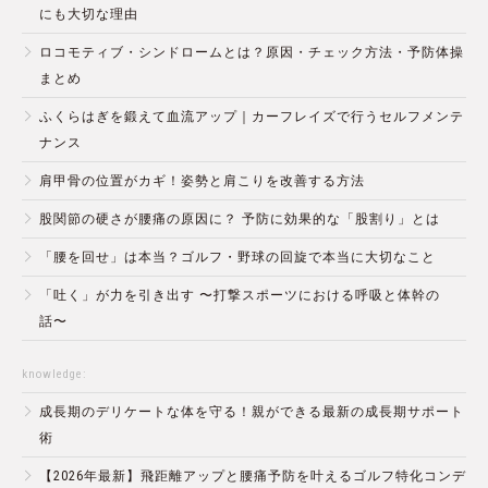
にも大切な理由
ロコモティブ・シンドロームとは？原因・チェック方法・予防体操
まとめ
ふくらはぎを鍛えて血流アップ｜カーフレイズで行うセルフメンテ
ナンス
肩甲骨の位置がカギ！姿勢と肩こりを改善する方法
股関節の硬さが腰痛の原因に？ 予防に効果的な「股割り」とは
「腰を回せ」は本当？ゴルフ・野球の回旋で本当に大切なこと
「吐く」が力を引き出す 〜打撃スポーツにおける呼吸と体幹の
話〜
knowledge:
成長期のデリケートな体を守る！親ができる最新の成長期サポート
術
【2026年最新】飛距離アップと腰痛予防を叶えるゴルフ特化コンデ