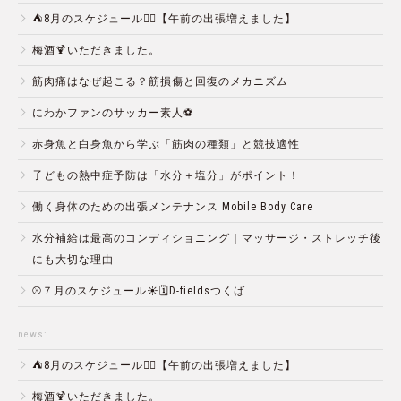
⛺️8月のスケジュール🏄‍♂️【午前の出張増えました】
梅酒🍹いただきました。
筋肉痛はなぜ起こる？筋損傷と回復のメカニズム
にわかファンのサッカー素人⚽️
赤身魚と白身魚から学ぶ「筋肉の種類」と競技適性
子どもの熱中症予防は「水分＋塩分」がポイント！
働く身体のための出張メンテナンス Mobile Body Care
水分補給は最高のコンディショニング｜マッサージ・ストレッチ後
にも大切な理由
⚾️７月のスケジュール☀️🗓D-fieldsつくば
news:
⛺️8月のスケジュール🏄‍♂️【午前の出張増えました】
梅酒🍹いただきました。