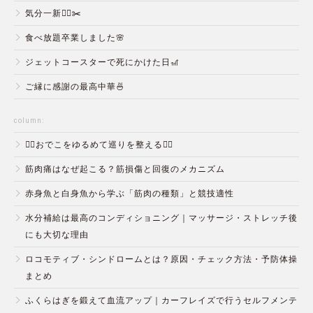
気分一新💇‍♂️✂️
食べ放題卒業しました🌸
ジェットコースターで死にかけた日🎢
ご縁に感謝の最高中華🍜
column:
💆‍♀️おでこをゆるめて巡りを整える💆‍♂️
筋肉痛はなぜ起こる？筋損傷と回復のメカニズム
赤身魚と白身魚から学ぶ「筋肉の種類」と競技適性
水分補給は最高のコンディショニング｜マッサージ・ストレッチ後
にも大切な理由
ロコモティブ・シンドロームとは？原因・チェック方法・予防体操
まとめ
ふくらはぎを鍛えて血流アップ｜カーフレイズで行うセルフメンテ