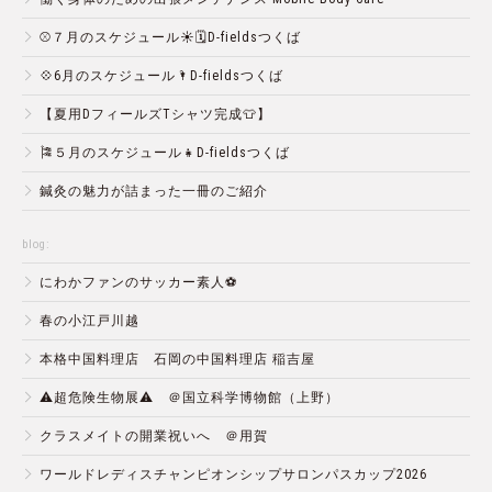
⚾️７月のスケジュール☀️🗓D-fieldsつくば
💠6月のスケジュール🌂D-fieldsつくば
【夏用DフィールズTシャツ完成👕】
🎏５月のスケジュール👧D-fieldsつくば
鍼灸の魅力が詰まった一冊のご紹介
blog:
にわかファンのサッカー素人⚽️
春の小江戸川越
本格中国料理店 石岡の中国料理店 稲吉屋
⚠️超危険生物展⚠️ ＠国立科学博物館（上野）
クラスメイトの開業祝いへ ＠用賀
ワールドレディスチャンピオンシップサロンパスカップ2026