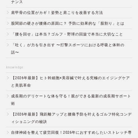
ナンス
肩甲骨の位置がカギ！姿勢と肩こりを改善する方法
股関節の硬さが腰痛の原因に？ 予防に効果的な「股割り」とは
「腰を回せ」は本当？ゴルフ・野球の回旋で本当に大切なこと
「吐く」が力を引き出す 〜打撃スポーツにおける呼吸と体幹の
話〜
knowledge:
【2026年最新】ヒト幹細胞×美容鍼で叶える究極のエイジングケア
と美肌革命
成長期のデリケートな体を守る！親ができる最新の成長期サポート
術
【2026年最新】飛距離アップと腰痛予防を叶えるゴルフ特化コンデ
ィショニングの秘訣
自律神経を整えて疲労回復！2026年におすすめしたいストレッチ専