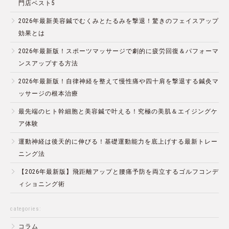
門店ベスト5
2026年最新美容鍼でむくみとたるみを撃退！驚きのフェイスアップ
効果とは
2026年最新版！スポーツマッサージで劇的に疲労回復＆パフォーマ
ンスアップする方法
2026年最新版！自律神経を整えて慢性痛や四十肩を撃退する鍼灸マ
ッサージの根本治療
最先端のヒト幹細胞と美容鍼で叶える！究極の美肌＆エイジングケ
ア体験
運動神経は後天的に伸びる！基礎運動能力を底上げする最新トレー
ニング法
【2026年最新版】飛距離アップと腰痛予防を両立するゴルフコンデ
ィショニング術
categories:
コラム