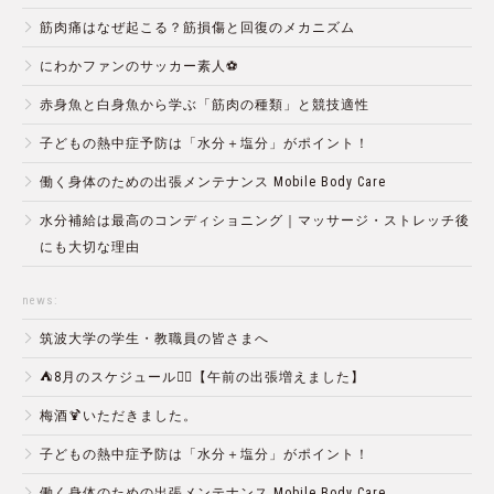
筋肉痛はなぜ起こる？筋損傷と回復のメカニズム
にわかファンのサッカー素人⚽️
赤身魚と白身魚から学ぶ「筋肉の種類」と競技適性
子どもの熱中症予防は「水分＋塩分」がポイント！
働く身体のための出張メンテナンス Mobile Body Care
水分補給は最高のコンディショニング｜マッサージ・ストレッチ後
にも大切な理由
news:
筑波大学の学生・教職員の皆さまへ
⛺️8月のスケジュール🏄‍♂️【午前の出張増えました】
梅酒🍹いただきました。
子どもの熱中症予防は「水分＋塩分」がポイント！
働く身体のための出張メンテナンス Mobile Body Care