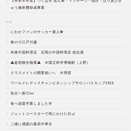
【令和８年度】つくば市 あん摩・マッサージ・指圧・はり及びき
ゅう施術費助成事業
blog:
にわかファンのサッカー素人⚽️
春の小江戸川越
本格中国料理店 石岡の中国料理店 稲吉屋
⚠️超危険生物展⚠️ ＠国立科学博物館（上野）
クラスメイトの開業祝いへ ＠用賀
ワールドレディスチャンピオンシップサロンパスカップ2026
気分一新💇‍♂️✂️
食べ放題卒業しました🌸
ジェットコースターで死にかけた日🎢
ご縁に感謝の最高中華🍜