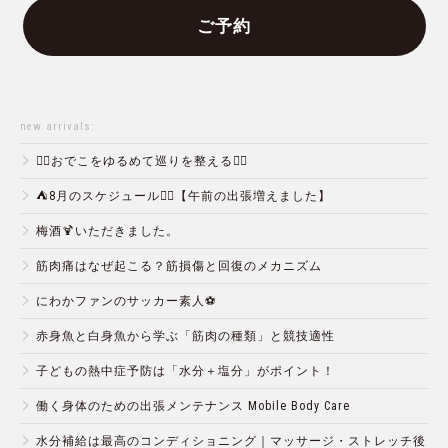
ご予約
new arrivals:
💆‍♀️おでこをゆるめて巡りを整える💆‍♂️
⛺️8月のスケジュール🏄‍♂️【午前の出張増えました】
梅酒🍹いただきました。
筋肉痛はなぜ起こる？筋損傷と回復のメカニズム
にわかファンのサッカー素人⚽️
赤身魚と白身魚から学ぶ「筋肉の種類」と競技適性
子どもの熱中症予防は「水分＋塩分」がポイント！
働く身体のための出張メンテナンス Mobile Body Care
水分補給は最高のコンディショニング｜マッサージ・ストレッチ後