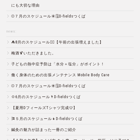
にも大切な理由
⚾️７月のスケジュール☀️🗓D-fieldsつくば
news:
⛺️8月のスケジュール🏄‍♂️【午前の出張増えました】
梅酒🍹いただきました。
子どもの熱中症予防は「水分＋塩分」がポイント！
働く身体のための出張メンテナンス Mobile Body Care
⚾️７月のスケジュール☀️🗓D-fieldsつくば
💠6月のスケジュール🌂D-fieldsつくば
【夏用DフィールズTシャツ完成👕】
🎏５月のスケジュール👧D-fieldsつくば
鍼灸の魅力が詰まった一冊のご紹介