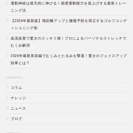
運動神経は後天的に伸びる！基礎運動能力を底上げする最新トレー
ニング法
【2026年最新版】飛距離アップと腰痛予防を両立するゴルフコンデ
ィショニング術
血流改善で驚きのスッキリ感！プロによるパーソナルストレッチで
むくみ解消
2026年最新美容鍼でむくみとたるみを撃退！驚きのフェイスアップ
効果とは？
categories:
コラム
ナレッジ
ニュース
ブログ