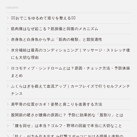
column:
💆‍♀️おでこをゆるめて巡りを整える💆‍♂️
筋肉痛はなぜ起こる？筋損傷と回復のメカニズム
赤身魚と白身魚から学ぶ「筋肉の種類」と競技適性
水分補給は最高のコンディショニング｜マッサージ・ストレッチ後
にも大切な理由
ロコモティブ・シンドロームとは？原因・チェック方法・予防体操
まとめ
ふくらはぎを鍛えて血流アップ｜カーフレイズで行うセルフメンテ
ナンス
肩甲骨の位置がカギ！姿勢と肩こりを改善する方法
股関節の硬さが腰痛の原因に？ 予防に効果的な「股割り」とは
「腰を回せ」は本当？ゴルフ・野球の回旋で本当に大切なこと
「吐く」が力を引き出す 〜打撃スポーツにおける呼吸と体幹の