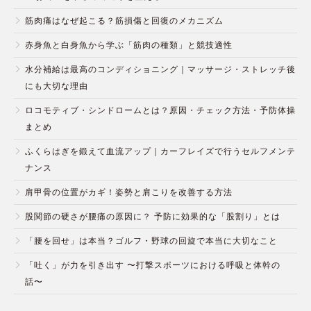
筋肉痛はなぜ起こる？筋損傷と回復のメカニズム
赤身魚と白身魚から学ぶ「筋肉の種類」と競技適性
水分補給は最高のコンディショニング｜マッサージ・ストレッチ後
にも大切な理由
ロコモティブ・シンドロームとは？原因・チェック方法・予防体操
まとめ
ふくらはぎを鍛えて血流アップ｜カーフレイズで行うセルフメンテ
ナンス
肩甲骨の位置がカギ！姿勢と肩こりを改善する方法
股関節の硬さが腰痛の原因に？ 予防に効果的な「股割り」とは
「腰を回せ」は本当？ゴルフ・野球の回旋で本当に大切なこと
「吐く」が力を引き出す 〜打撃スポーツにおける呼吸と体幹の
話〜