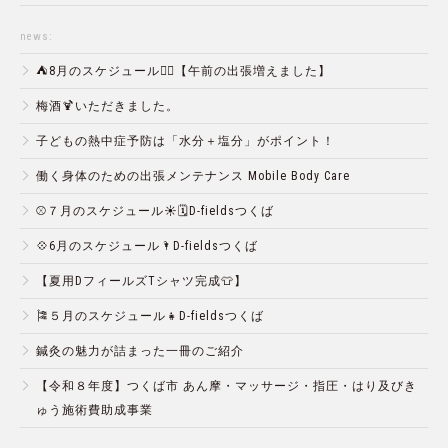
news:
⛺️8月のスケジュール🏄‍♂️【午前の出張増えました】
梅酒🍹いただきました。
子どもの熱中症予防は「水分＋塩分」がポイント！
働く身体のための出張メンテナンス Mobile Body Care
⚾️７月のスケジュール☀️🗓D-fieldsつくば
💠6月のスケジュール🌂D-fieldsつくば
【夏用DフィールズTシャツ完成👕】
🎏５月のスケジュール👧D-fieldsつくば
鍼灸の魅力が詰まった一冊のご紹介
【令和８年度】つくば市 あん摩・マッサージ・指圧・はり及びき
ゅう施術費助成事業