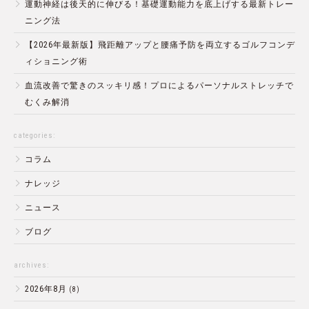
運動神経は後天的に伸びる！基礎運動能力を底上げする最新トレー
ニング法
【2026年最新版】飛距離アップと腰痛予防を両立するゴルフコンデ
ィショニング術
血流改善で驚きのスッキリ感！プロによるパーソナルストレッチで
むくみ解消
categories:
コラム
ナレッジ
ニュース
ブログ
archives:
2026年8月
(8)