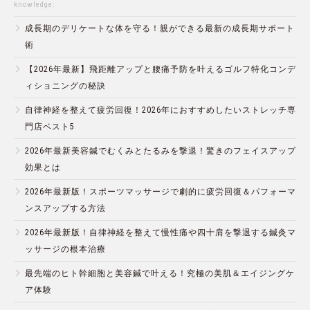
knowledge:
成長期のデリケートな体を守る！親ができる最新の成長期サポート
術
【2026年最新】飛距離アップと腰痛予防を叶えるゴルフ特化コンデ
ィショニングの秘訣
自律神経を整えて疲労回復！2026年におすすめしたいストレッチ専
門店ベスト5
2026年最新美容鍼でむくみとたるみを撃退！驚きのフェイスアップ
効果とは
2026年最新版！スポーツマッサージで劇的に疲労回復＆パフォーマ
ンスアップする方法
2026年最新版！自律神経を整えて慢性痛や四十肩を撃退する鍼灸マ
ッサージの根本治療
最先端のヒト幹細胞と美容鍼で叶える！究極の美肌＆エイジングケ
ア体験