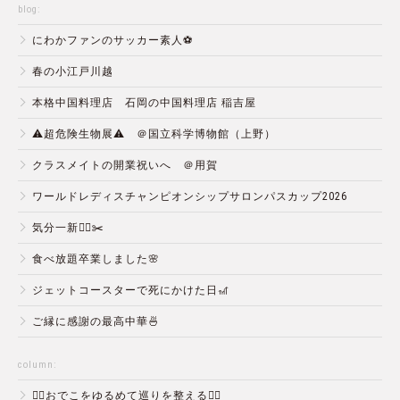
blog:
にわかファンのサッカー素人⚽️
春の小江戸川越
本格中国料理店 石岡の中国料理店 稲吉屋
⚠️超危険生物展⚠️ ＠国立科学博物館（上野）
クラスメイトの開業祝いへ ＠用賀
ワールドレディスチャンピオンシップサロンパスカップ2026
気分一新💇‍♂️✂️
食べ放題卒業しました🌸
ジェットコースターで死にかけた日🎢
ご縁に感謝の最高中華🍜
column:
💆‍♀️おでこをゆるめて巡りを整える💆‍♂️