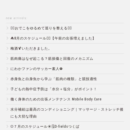
new arrivals:
💆‍♀️おでこをゆるめて巡りを整える💆‍♂️
⛺️8月のスケジュール🏄‍♂️【午前の出張増えました】
梅酒🍹いただきました。
筋肉痛はなぜ起こる？筋損傷と回復のメカニズム
にわかファンのサッカー素人⚽️
赤身魚と白身魚から学ぶ「筋肉の種類」と競技適性
子どもの熱中症予防は「水分＋塩分」がポイント！
働く身体のための出張メンテナンス Mobile Body Care
水分補給は最高のコンディショニング｜マッサージ・ストレッチ後
にも大切な理由
⚾️７月のスケジュール☀️🗓D-fieldsつくば