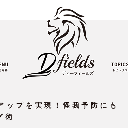
ENU
TOPIC
術内容
トピックス
アップを実現！怪我予防にも
グ術