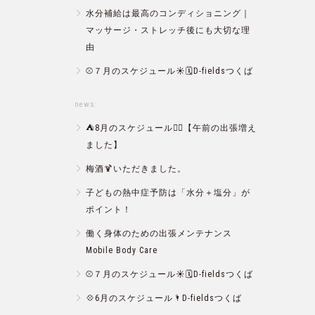
水分補給は最高のコンディショニング｜
マッサージ・ストレッチ後にも大切な理
由
⚾️７月のスケジュール☀️🗓D-fieldsつくば
news:
⛺️8月のスケジュール🏄‍♂️【午前の出張増え
ました】
梅酒🍹いただきました。
子どもの熱中症予防は「水分＋塩分」が
ポイント！
働く身体のための出張メンテナンス
Mobile Body Care
⚾️７月のスケジュール☀️🗓D-fieldsつくば
💠6月のスケジュール🌂D-fieldsつくば