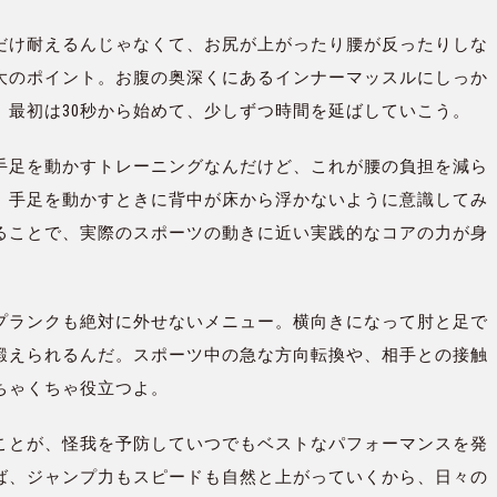
だけ耐えるんじゃなくて、お尻が上がったり腰が反ったりしな
大のポイント。お腹の奥深くにあるインナーマッスルにしっか
。最初は30秒から始めて、少しずつ時間を延ばしていこう。
手足を動かすトレーニングなんだけど、これが腰の負担を減ら
。手足を動かすときに背中が床から浮かないように意識してみ
ることで、実際のスポーツの動きに近い実践的なコアの力が身
プランクも絶対に外せないメニュー。横向きになって肘と足で
鍛えられるんだ。スポーツ中の急な方向転換や、相手との接触
ちゃくちゃ役立つよ。
ことが、怪我を予防していつでもベストなパフォーマンスを発
ば、ジャンプ力もスピードも自然と上がっていくから、日々の