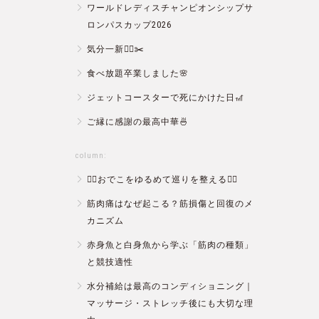
ワールドレディスチャンピオンシップサ
ロンパスカップ2026
気分一新💇‍♂️✂️
食べ放題卒業しました🌸
ジェットコースターで死にかけた日🎢
ご縁に感謝の最高中華🍜
column:
💆‍♀️おでこをゆるめて巡りを整える💆‍♂️
筋肉痛はなぜ起こる？筋損傷と回復のメ
カニズム
赤身魚と白身魚から学ぶ「筋肉の種類」
と競技適性
水分補給は最高のコンディショニング｜
マッサージ・ストレッチ後にも大切な理