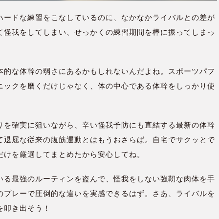
ハードな練習をこなしているのに、なかなかライバルとの差が
て怪我をしてしまい、せっかくの練習期間を棒に振ってしまっ
本的な体幹の弱さにあるかもしれないんだよね。スポーツパフ
ニックを磨くだけじゃなく、体の中心である体幹をしっかり使
りを確実に狙いながら、辛い怪我予防にも直結する最新の体幹
て退屈な従来の腹筋運動とはもうおさらば。自宅でサクッとで
だけを厳選してまとめたから安心してね。
いる最強のルーティンを盗んで、怪我をしない強靭な肉体を手
のプレーで圧倒的な違いを実感できるはず。さあ、ライバルを
を叩き出そう！