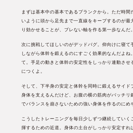
まずは基本中の基本であるプランクから。ただ時間
いように頭から足先まで一直線をキープするのが最
り効かせることが、ブレない軸を作る第一歩なんだ
次に挑戦してほしいのがデッドバグ。仰向けに寝て
しながら体幹を鍛えるのにすごく効果的なんだよね
て。手足の動きと体幹の安定性をしっかり連動させ
につくよ。
そして、下半身の安定と体幹を同時に鍛えるサイド
身体を支えるんだけど、お腹の横の筋肉がバッチリ
でバランスを崩さないための強い身体を作るのにめ
こうしたトレーニングを毎日少しずつ継続していく
揮するための近道。身体の土台がしっかり安定すれ