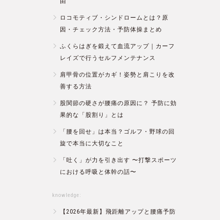
由
ロコモティブ・シンドロームとは？原
因・チェック方法・予防体操まとめ
ふくらはぎを鍛えて血流アップ｜カーフ
レイズで行うセルフメンテナンス
肩甲骨の位置がカギ！姿勢と肩こりを改
善する方法
股関節の硬さが腰痛の原因に？ 予防に効
果的な「股割り」とは
「腰を回せ」は本当？ゴルフ・野球の回
旋で本当に大切なこと
「吐く」が力を引き出す 〜打撃スポーツ
における呼吸と体幹の話〜
knowledge:
【2026年最新】飛距離アップと腰痛予防