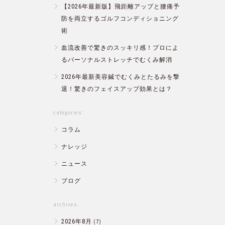
【2026年最新版】飛距離アップと腰痛予
防を両立するゴルフコンディショニング
術
血流改善で驚きのスッキリ感！プロによ
るパーソナルストレッチでむくみ解消
2026年最新美容鍼でむくみとたるみを撃
退！驚きのフェイスアップ効果とは？
categories:
コラム
ナレッジ
ニュース
ブログ
archives:
2026年8月
(7)