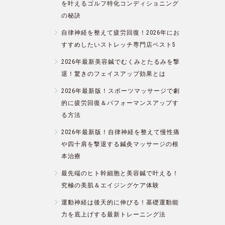
を叶えるゴルフ特化コンディショニング
の秘訣
自律神経を整えて疲労回復！2026年にお
すすめしたいストレッチ専門店ベスト5
2026年最新美容鍼でむくみとたるみを撃
退！驚きのフェイスアップ効果とは
2026年最新版！スポーツマッサージで劇
的に疲労回復＆パフォーマンスアップす
る方法
2026年最新版！自律神経を整えて慢性痛
や四十肩を撃退する鍼灸マッサージの根
本治療
最先端のヒト幹細胞と美容鍼で叶える！
究極の美肌＆エイジングケア体験
運動神経は後天的に伸びる！基礎運動能
力を底上げする最新トレーニング法