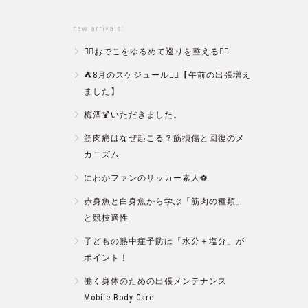
new arrivals:
💆‍♀️おでこをゆるめて巡りを整える💆‍♂️
⛺️8月のスケジュール🏄‍♂️【午前の出張増え
ました】
梅酒🍹いただきました。
筋肉痛はなぜ起こる？筋損傷と回復のメ
カニズム
にわかファンのサッカー素人⚽️
赤身魚と白身魚から学ぶ「筋肉の種類」
と競技適性
子どもの熱中症予防は「水分＋塩分」が
ポイント！
働く身体のための出張メンテナンス
Mobile Body Care