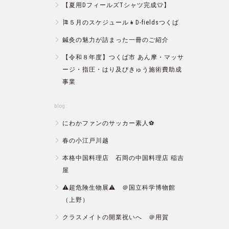
【夏用DフィールズTシャツ完成👕】
🎏５月のスケジュール👧D-fieldsつくば
鍼灸の魅力が詰まった一冊のご紹介
【令和８年度】つくば市 あん摩・マッサ
ージ・指圧・はり及びきゅう施術費助成
事業
blog:
にわかファンのサッカー素人⚽️
春の小江戸川越
本格中国料理店 石岡の中国料理店 稲吉
屋
⚠️超危険生物展⚠️ ＠国立科学博物館
（上野）
クラスメイトの開業祝いへ ＠用賀