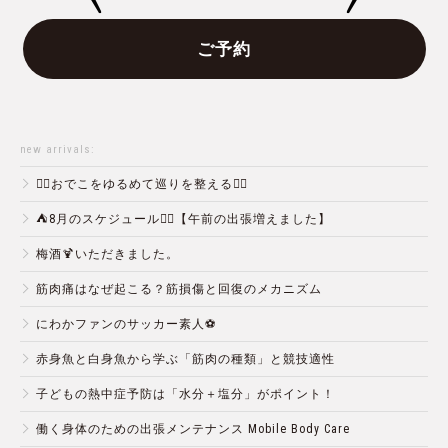
ご予約
new arrivals:
💆‍♀️おでこをゆるめて巡りを整える💆‍♂️
⛺️8月のスケジュール🏄‍♂️【午前の出張増えました】
梅酒🍹いただきました。
筋肉痛はなぜ起こる？筋損傷と回復のメカニズム
にわかファンのサッカー素人⚽️
赤身魚と白身魚から学ぶ「筋肉の種類」と競技適性
子どもの熱中症予防は「水分＋塩分」がポイント！
働く身体のための出張メンテナンス Mobile Body Care