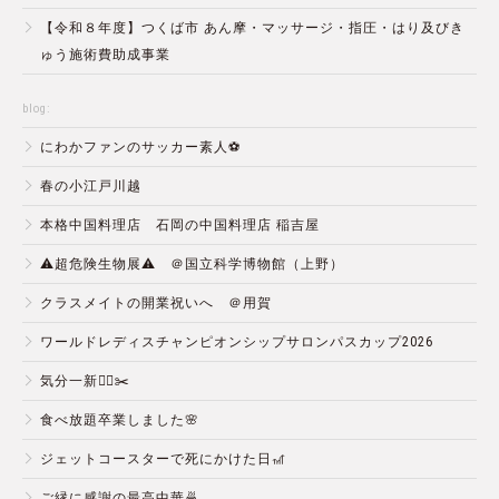
【令和８年度】つくば市 あん摩・マッサージ・指圧・はり及びき
ゅう施術費助成事業
blog:
にわかファンのサッカー素人⚽️
春の小江戸川越
本格中国料理店 石岡の中国料理店 稲吉屋
⚠️超危険生物展⚠️ ＠国立科学博物館（上野）
クラスメイトの開業祝いへ ＠用賀
ワールドレディスチャンピオンシップサロンパスカップ2026
気分一新💇‍♂️✂️
食べ放題卒業しました🌸
ジェットコースターで死にかけた日🎢
ご縁に感謝の最高中華🍜