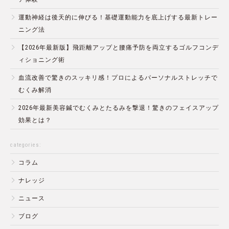
運動神経は後天的に伸びる！基礎運動能力を底上げする最新トレー
ニング法
【2026年最新版】飛距離アップと腰痛予防を両立するゴルフコンデ
ィショニング術
血流改善で驚きのスッキリ感！プロによるパーソナルストレッチで
むくみ解消
2026年最新美容鍼でむくみとたるみを撃退！驚きのフェイスアップ
効果とは？
categories:
コラム
ナレッジ
ニュース
ブログ