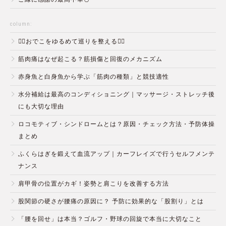
column:
💆‍♀️おでこをゆるめて巡りを整える💆‍♂️
筋肉痛はなぜ起こる？筋損傷と回復のメカニズム
赤身魚と白身魚から学ぶ「筋肉の種類」と競技適性
水分補給は最高のコンディショニング｜マッサージ・ストレッチ後
にも大切な理由
ロコモティブ・シンドロームとは？原因・チェック方法・予防体操
まとめ
ふくらはぎを鍛えて血流アップ｜カーフレイズで行うセルフメンテ
ナンス
肩甲骨の位置がカギ！姿勢と肩こりを改善する方法
股関節の硬さが腰痛の原因に？ 予防に効果的な「股割り」とは
「腰を回せ」は本当？ゴルフ・野球の回旋で本当に大切なこと