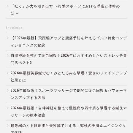
「吐く」が力を引き出す 〜打撃スポーツにおける呼吸と体幹の
話〜
knowledge:
【2026年最新】飛距離アップと腰痛予防を叶えるゴルフ特化コンデ
ィショニングの秘訣
自律神経を整えて疲労回復！2026年におすすめしたいストレッチ専
門店ベスト5
2026年最新美容鍼でむくみとたるみを撃退！驚きのフェイスアップ
効果とは
2026年最新版！スポーツマッサージで劇的に疲労回復＆パフォーマ
ンスアップする方法
2026年最新版！自律神経を整えて慢性痛や四十肩を撃退する鍼灸マ
ッサージの根本治療
最先端のヒト幹細胞と美容鍼で叶える！究極の美肌＆エイジングケ
ア体験