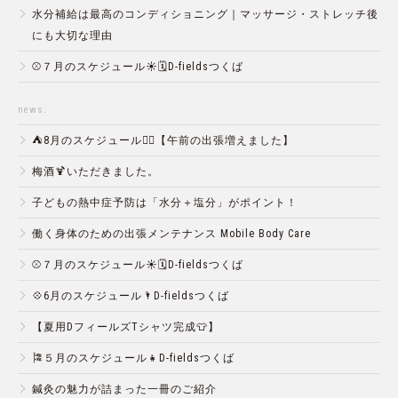
水分補給は最高のコンディショニング｜マッサージ・ストレッチ後
にも大切な理由
⚾️７月のスケジュール☀️🗓D-fieldsつくば
news:
⛺️8月のスケジュール🏄‍♂️【午前の出張増えました】
梅酒🍹いただきました。
子どもの熱中症予防は「水分＋塩分」がポイント！
働く身体のための出張メンテナンス Mobile Body Care
⚾️７月のスケジュール☀️🗓D-fieldsつくば
💠6月のスケジュール🌂D-fieldsつくば
【夏用DフィールズTシャツ完成👕】
🎏５月のスケジュール👧D-fieldsつくば
鍼灸の魅力が詰まった一冊のご紹介