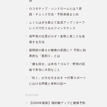
由
ロコモティブ・シンドロームとは？原
因・チェック方法・予防体操まとめ
ふくらはぎを鍛えて血流アップ｜カーフ
レイズで行うセルフメンテナンス
肩甲骨の位置がカギ！姿勢と肩こりを改
善する方法
股関節の硬さが腰痛の原因に？ 予防に効
果的な「股割り」とは
「腰を回せ」は本当？ゴルフ・野球の回
旋で本当に大切なこと
「吐く」が力を引き出す 〜打撃スポーツ
における呼吸と体幹の話〜
knowledge:
【2026年最新】飛距離アップと腰痛予防