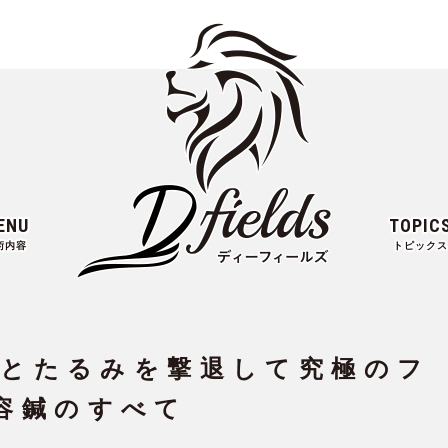
ENU
TOPIC
術内容
トピックス
みとたるみを撃退して究極のフ
容鍼のすべて