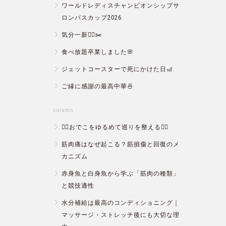
ワールドレディスチャンピオンシップサ
ロンパスカップ2026
気分一新💇‍♂️✂️
食べ放題卒業しました🌸
ジェットコースターで死にかけた日🎢
ご縁に感謝の最高中華🍜
column:
💆‍♀️おでこをゆるめて巡りを整える💆‍♂️
筋肉痛はなぜ起こる？筋損傷と回復のメ
カニズム
赤身魚と白身魚から学ぶ「筋肉の種類」
と競技適性
水分補給は最高のコンディショニング｜
マッサージ・ストレッチ後にも大切な理