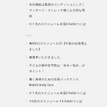
水分補給は最高のコンディショニング｜
マッサージ・ストレッチ後にも大切な理
由
⚾️７月のスケジュール☀️🗓D-fieldsつくば
news:
⛺️8月のスケジュール🏄‍♂️【午前の出張増え
ました】
梅酒🍹いただきました。
子どもの熱中症予防は「水分＋塩分」が
ポイント！
働く身体のための出張メンテナンス
Mobile Body Care
⚾️７月のスケジュール☀️🗓D-fieldsつくば
💠6月のスケジュール🌂D-fieldsつくば