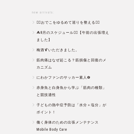
new arrivals:
💆‍♀️おでこをゆるめて巡りを整える💆‍♂️
⛺️8月のスケジュール🏄‍♂️【午前の出張増え
ました】
梅酒🍹いただきました。
筋肉痛はなぜ起こる？筋損傷と回復のメ
カニズム
にわかファンのサッカー素人⚽️
赤身魚と白身魚から学ぶ「筋肉の種類」
と競技適性
子どもの熱中症予防は「水分＋塩分」が
ポイント！
働く身体のための出張メンテナンス
Mobile Body Care