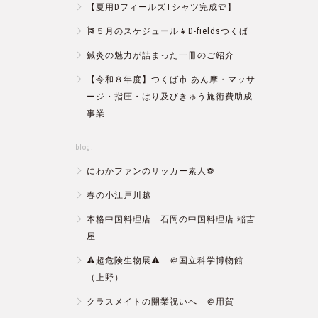
【夏用DフィールズTシャツ完成👕】
🎏５月のスケジュール👧D-fieldsつくば
鍼灸の魅力が詰まった一冊のご紹介
【令和８年度】つくば市 あん摩・マッサ
ージ・指圧・はり及びきゅう施術費助成
事業
blog:
にわかファンのサッカー素人⚽️
春の小江戸川越
本格中国料理店 石岡の中国料理店 稲吉
屋
⚠️超危険生物展⚠️ ＠国立科学博物館
（上野）
クラスメイトの開業祝いへ ＠用賀