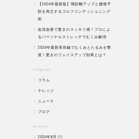
【2026年最新版】飛距離アップと腰痛予
防を両立するゴルフコンディショニング
術
血流改善で驚きのスッキリ感！プロによ
るパーソナルストレッチでむくみ解消
2026年最新美容鍼でむくみとたるみを撃
退！驚きのフェイスアップ効果とは？
categories:
コラム
ナレッジ
ニュース
ブログ
archives:
2026年8月
(7)