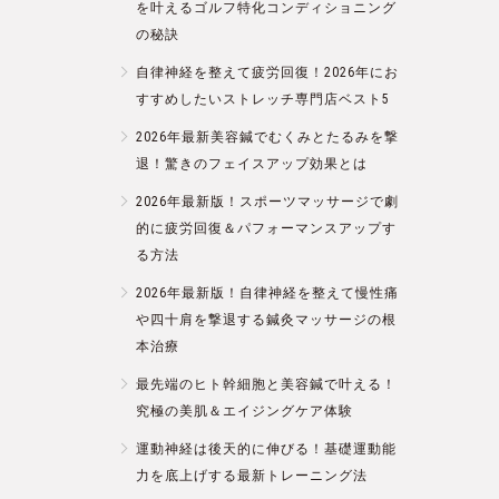
を叶えるゴルフ特化コンディショニング
の秘訣
自律神経を整えて疲労回復！2026年にお
すすめしたいストレッチ専門店ベスト5
2026年最新美容鍼でむくみとたるみを撃
退！驚きのフェイスアップ効果とは
2026年最新版！スポーツマッサージで劇
的に疲労回復＆パフォーマンスアップす
る方法
2026年最新版！自律神経を整えて慢性痛
や四十肩を撃退する鍼灸マッサージの根
本治療
最先端のヒト幹細胞と美容鍼で叶える！
究極の美肌＆エイジングケア体験
運動神経は後天的に伸びる！基礎運動能
力を底上げする最新トレーニング法