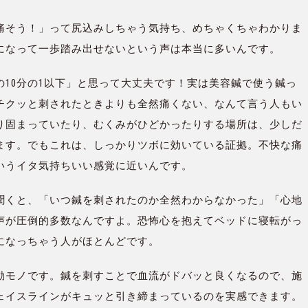
痛そう！」って尻込みしちゃう気持ち、めちゃくちゃわかりま
になって一歩踏み出せないという声は本当に多いんです。
10分の1以下」と思って大丈夫です！実は美容鍼で使う鍼っ
チクッと刺されたときよりも全然痛くない、なんて言う人もい
り固まっていたり、むくみがひどかったりする場所は、少しだ
ます。でもこれは、しっかりツボに効いている証拠。不快な痛
いうイタ気持ちいい感覚に近いんです。
聞くと、「いつ鍼を刺されたのか全然わからなかった」「心地
声が圧倒的多数なんですよ。恐怖心を抱えてベッドに寝転がっ
になっちゃう人がほとんどです。
動モノです。鍼を刺すことで血流がドバッと良くなるので、施
ェイスラインがキュッと引き締まっているのを実感できます。