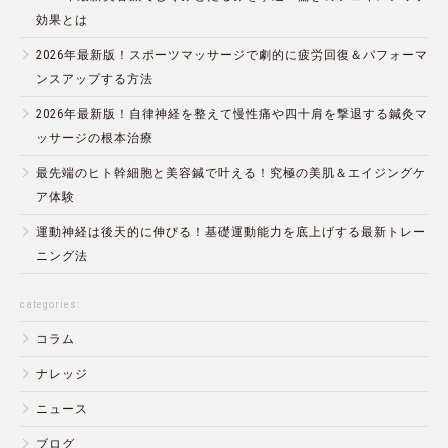
効果とは
2026年最新版！スポーツマッサージで劇的に疲労回復＆パフォーマ
ンスアップする方法
2026年最新版！自律神経を整えて慢性痛や四十肩を撃退する鍼灸マ
ッサージの根本治療
最先端のヒト幹細胞と美容鍼で叶える！究極の美肌＆エイジングケ
ア体験
運動神経は後天的に伸びる！基礎運動能力を底上げする最新トレー
ニング法
categories:
コラム
ナレッジ
ニュース
ブログ