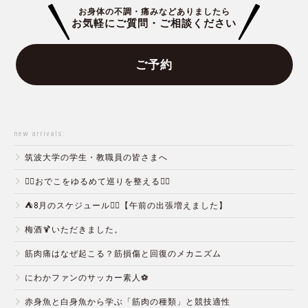
お身体の不調・痛みなどありましたら
お気軽にご質問・ご相談ください
ご予約
new arrivals:
筑波大学の学生・教職員の皆さまへ
💆‍♀️おでこをゆるめて巡りを整える💆‍♂️
⛺️8月のスケジュール🏄‍♂️【午前の出張増えました】
梅酒🍹いただきました。
筋肉痛はなぜ起こる？筋損傷と回復のメカニズム
にわかファンのサッカー素人⚽️
赤身魚と白身魚から学ぶ「筋肉の種類」と競技適性