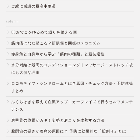
ご縁に感謝の最高中華🍜
column:
💆‍♀️おでこをゆるめて巡りを整える💆‍♂️
筋肉痛はなぜ起こる？筋損傷と回復のメカニズム
赤身魚と白身魚から学ぶ「筋肉の種類」と競技適性
水分補給は最高のコンディショニング｜マッサージ・ストレッチ後
にも大切な理由
ロコモティブ・シンドロームとは？原因・チェック方法・予防体操
まとめ
ふくらはぎを鍛えて血流アップ｜カーフレイズで行うセルフメンテ
ナンス
肩甲骨の位置がカギ！姿勢と肩こりを改善する方法
股関節の硬さが腰痛の原因に？ 予防に効果的な「股割り」とは