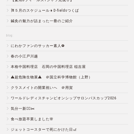
【夏用DフィールズTシャツ完成👕】
🎏５月のスケジュール👧D-fieldsつくば
鍼灸の魅力が詰まった一冊のご紹介
blog:
にわかファンのサッカー素人⚽️
春の小江戸川越
本格中国料理店 石岡の中国料理店 稲吉屋
⚠️超危険生物展⚠️ ＠国立科学博物館（上野）
クラスメイトの開業祝いへ ＠用賀
ワールドレディスチャンピオンシップサロンパスカップ2026
気分一新💇‍♂️✂️
食べ放題卒業しました🌸
ジェットコースターで死にかけた日🎢