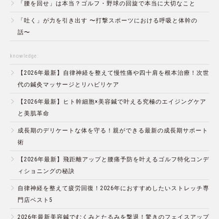
「腰を回せ」は本当？ゴルフ・野球の回旋で本当に大切なこと
「吐く」が力を引き出す 〜打撃スポーツにおける呼吸と体幹の
話〜
knowledge:
【2026年最新】自律神経を整えて慢性痛や四十肩を根本治療！次世
代の鍼灸マッサージとリハビリケア
【2026年最新】ヒト幹細胞×美容鍼で叶える究極のエイジングケア
と美肌革命
成長期のデリケートな体を守る！親ができる最新の成長期サポート
術
【2026年最新】飛距離アップと腰痛予防を叶えるゴルフ特化コンデ
ィショニングの秘訣
自律神経を整えて疲労回復！2026年におすすめしたいストレッチ専
門店ベスト5
2026年最新美容鍼でむくみとたるみを撃退！驚きのフェイスアップ