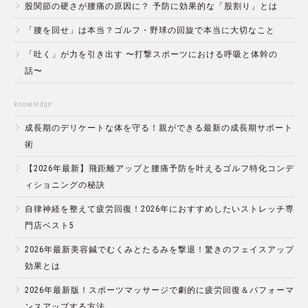
股関節の硬さが腰痛の原因に？ 予防に効果的な「股割り」とは
「腰を回せ」は本当？ゴルフ・野球の回旋で本当に大切なこと
「吐く」が力を引き出す 〜打撃スポーツにおける呼吸と体幹の
話〜
knowledge:
成長期のデリケートな体を守る！親ができる最新の成長期サポート
術
【2026年最新】飛距離アップと腰痛予防を叶えるゴルフ特化コンデ
ィショニングの秘訣
自律神経を整えて疲労回復！2026年におすすめしたいストレッチ専
門店ベスト5
2026年最新美容鍼でむくみとたるみを撃退！驚きのフェイスアップ
効果とは
2026年最新版！スポーツマッサージで劇的に疲労回復＆パフォーマ
ンスアップする方法