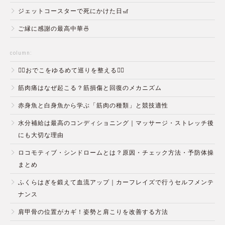
ジェットコースターで死にかけた日🎢
ご縁に感謝の最高中華🍜
column:
💆‍♀️おでこをゆるめて巡りを整える💆‍♂️
筋肉痛はなぜ起こる？筋損傷と回復のメカニズム
赤身魚と白身魚から学ぶ「筋肉の種類」と競技適性
水分補給は最高のコンディショニング｜マッサージ・ストレッチ後
にも大切な理由
ロコモティブ・シンドロームとは？原因・チェック方法・予防体操
まとめ
ふくらはぎを鍛えて血流アップ｜カーフレイズで行うセルフメンテ
ナンス
肩甲骨の位置がカギ！姿勢と肩こりを改善する方法