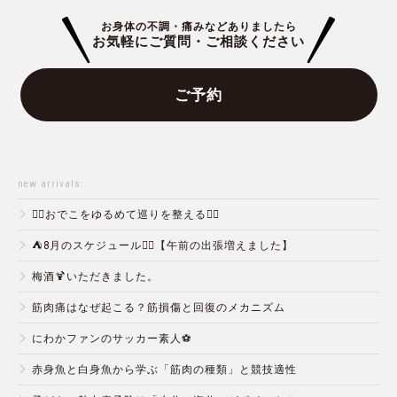
お身体の不調・痛みなどありましたら
お気軽にご質問・ご相談ください
ご予約
new arrivals:
💆‍♀️おでこをゆるめて巡りを整える💆‍♂️
⛺️8月のスケジュール🏄‍♂️【午前の出張増えました】
梅酒🍹いただきました。
筋肉痛はなぜ起こる？筋損傷と回復のメカニズム
にわかファンのサッカー素人⚽️
赤身魚と白身魚から学ぶ「筋肉の種類」と競技適性