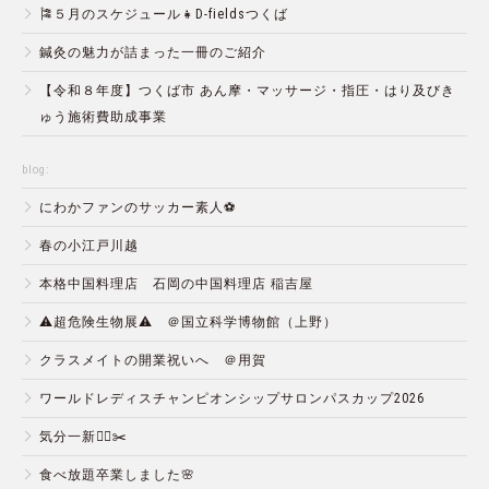
🎏５月のスケジュール👧D-fieldsつくば
鍼灸の魅力が詰まった一冊のご紹介
【令和８年度】つくば市 あん摩・マッサージ・指圧・はり及びき
ゅう施術費助成事業
blog:
にわかファンのサッカー素人⚽️
春の小江戸川越
本格中国料理店 石岡の中国料理店 稲吉屋
⚠️超危険生物展⚠️ ＠国立科学博物館（上野）
クラスメイトの開業祝いへ ＠用賀
ワールドレディスチャンピオンシップサロンパスカップ2026
気分一新💇‍♂️✂️
食べ放題卒業しました🌸