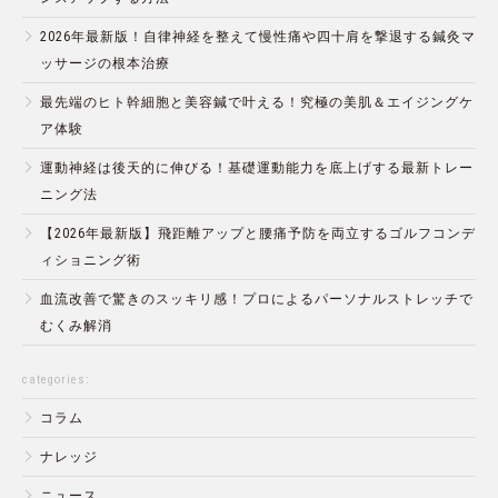
2026年最新版！自律神経を整えて慢性痛や四十肩を撃退する鍼灸マ
ッサージの根本治療
最先端のヒト幹細胞と美容鍼で叶える！究極の美肌＆エイジングケ
ア体験
運動神経は後天的に伸びる！基礎運動能力を底上げする最新トレー
ニング法
【2026年最新版】飛距離アップと腰痛予防を両立するゴルフコンデ
ィショニング術
血流改善で驚きのスッキリ感！プロによるパーソナルストレッチで
むくみ解消
categories:
コラム
ナレッジ
ニュース