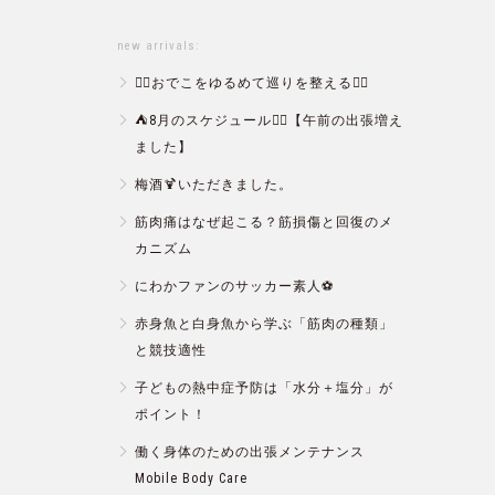
new arrivals:
💆‍♀️おでこをゆるめて巡りを整える💆‍♂️
⛺️8月のスケジュール🏄‍♂️【午前の出張増え
ました】
梅酒🍹いただきました。
筋肉痛はなぜ起こる？筋損傷と回復のメ
カニズム
にわかファンのサッカー素人⚽️
赤身魚と白身魚から学ぶ「筋肉の種類」
と競技適性
子どもの熱中症予防は「水分＋塩分」が
ポイント！
働く身体のための出張メンテナンス
Mobile Body Care