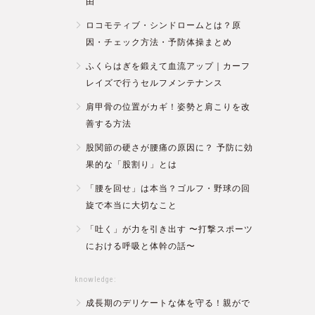
由
ロコモティブ・シンドロームとは？原
因・チェック方法・予防体操まとめ
ふくらはぎを鍛えて血流アップ｜カーフ
レイズで行うセルフメンテナンス
肩甲骨の位置がカギ！姿勢と肩こりを改
善する方法
股関節の硬さが腰痛の原因に？ 予防に効
果的な「股割り」とは
「腰を回せ」は本当？ゴルフ・野球の回
旋で本当に大切なこと
「吐く」が力を引き出す 〜打撃スポーツ
における呼吸と体幹の話〜
knowledge:
成長期のデリケートな体を守る！親がで