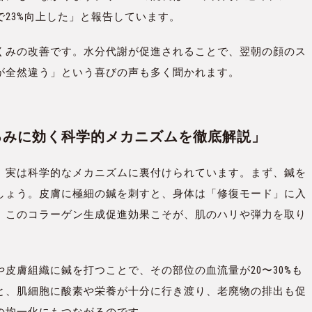
23%向上した」と報告しています。
くみの改善です。水分代謝が促進されることで、翌朝の顔のス
が全然違う」という喜びの声も多く聞かれます。
たるみに効く科学的メカニズムを徹底解説」
、実は科学的なメカニズムに裏付けられています。まず、鍼を
しょう。皮膚に極細の鍼を刺すと、身体は「修復モード」に入
。このコラーゲン生成促進効果こそが、肌のハリや弾力を取り
皮膚組織に鍼を打つことで、その部位の血流量が20〜30%も
と、肌細胞に酸素や栄養が十分に行き渡り、老廃物の排出も促
の均一化にもつながるのです。