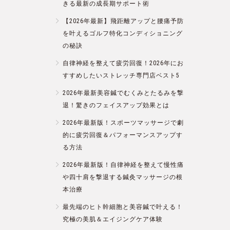
きる最新の成長期サポート術
【2026年最新】飛距離アップと腰痛予防
を叶えるゴルフ特化コンディショニング
の秘訣
自律神経を整えて疲労回復！2026年にお
すすめしたいストレッチ専門店ベスト5
2026年最新美容鍼でむくみとたるみを撃
退！驚きのフェイスアップ効果とは
2026年最新版！スポーツマッサージで劇
的に疲労回復＆パフォーマンスアップす
る方法
2026年最新版！自律神経を整えて慢性痛
や四十肩を撃退する鍼灸マッサージの根
本治療
最先端のヒト幹細胞と美容鍼で叶える！
究極の美肌＆エイジングケア体験