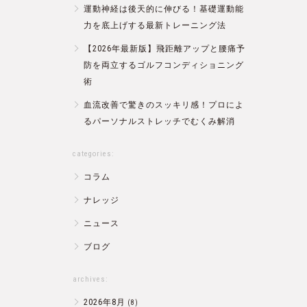
運動神経は後天的に伸びる！基礎運動能
力を底上げする最新トレーニング法
【2026年最新版】飛距離アップと腰痛予
防を両立するゴルフコンディショニング
術
血流改善で驚きのスッキリ感！プロによ
るパーソナルストレッチでむくみ解消
categories:
コラム
ナレッジ
ニュース
ブログ
archives:
2026年8月
(8)