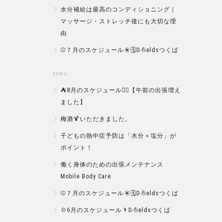
水分補給は最高のコンディショニング｜
マッサージ・ストレッチ後にも大切な理
由
⚾️７月のスケジュール☀️🗓D-fieldsつくば
news:
⛺️8月のスケジュール🏄‍♂️【午前の出張増え
ました】
梅酒🍹いただきました。
子どもの熱中症予防は「水分＋塩分」が
ポイント！
働く身体のための出張メンテナンス
Mobile Body Care
⚾️７月のスケジュール☀️🗓D-fieldsつくば
💠6月のスケジュール🌂D-fieldsつくば