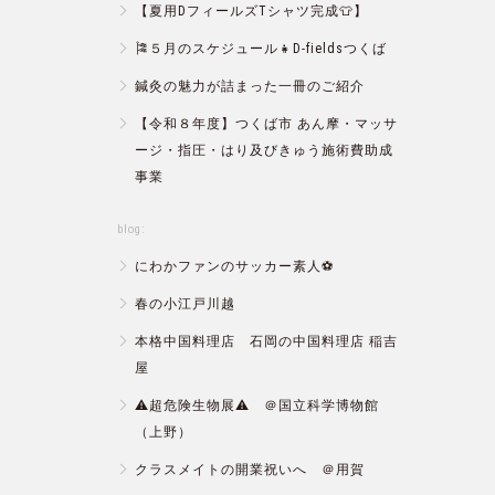
【夏用DフィールズTシャツ完成👕】
🎏５月のスケジュール👧D-fieldsつくば
鍼灸の魅力が詰まった一冊のご紹介
【令和８年度】つくば市 あん摩・マッサ
ージ・指圧・はり及びきゅう施術費助成
事業
blog:
にわかファンのサッカー素人⚽️
春の小江戸川越
本格中国料理店 石岡の中国料理店 稲吉
屋
⚠️超危険生物展⚠️ ＠国立科学博物館
（上野）
クラスメイトの開業祝いへ ＠用賀