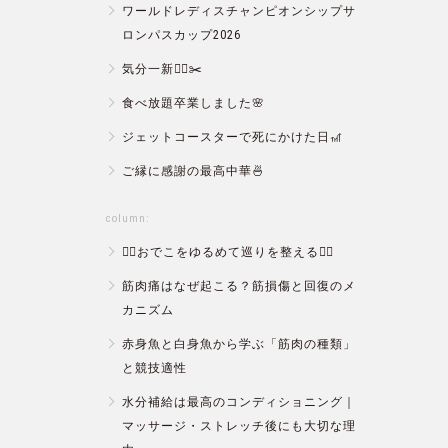
ワールドレディスチャンピオンシップサ
ロンパスカップ2026
気分一新💇‍♂️✂️
食べ放題卒業しました🌸
ジェットコースターで死にかけた日🎢
ご縁に感謝の最高中華🍜
column:
💆‍♀️おでこをゆるめて巡りを整える💆‍♂️
筋肉痛はなぜ起こる？筋損傷と回復のメ
カニズム
赤身魚と白身魚から学ぶ「筋肉の種類」
と競技適性
水分補給は最高のコンディショニング｜
マッサージ・ストレッチ後にも大切な理