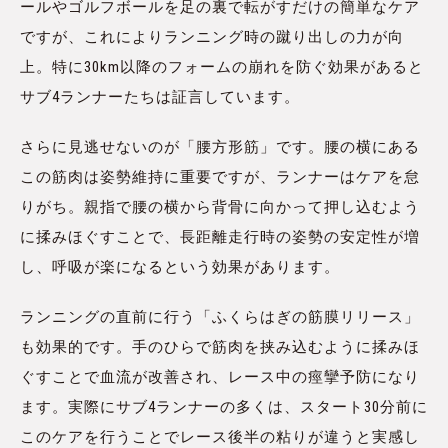
ールやゴルフボールを足の裏で転がすだけの簡単なケア
ですが、これによりランニング時の蹴り出しの力が向
上。特に30km以降のフォームの崩れを防ぐ効果があると
サブ4ランナーたちは証言しています。
さらに見逃せないのが「腰方形筋」です。腰の横にある
この筋肉は姿勢維持に重要ですが、ランナーはケアを怠
りがち。親指で腰の横から背骨に向かって押し込むよう
に揉みほぐすことで、長距離走行時の姿勢の安定性が増
し、呼吸が楽になるという効果があります。
ランニングの直前に行う「ふくらはぎの筋膜リリース」
も効果的です。手のひらで筋肉を挟み込むように揉みほ
ぐすことで血流が改善され、レース中の痙攣予防になり
ます。実際にサブ4ランナーの多くは、スタート30分前に
このケアを行うことでレース後半の粘りが違うと実感し