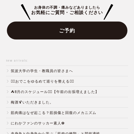
お身体の不調・痛みなどありましたら
お気軽にご質問・ご相談ください
ご予約
new arrivals:
筑波大学の学生・教職員の皆さまへ
💆‍♀️おでこをゆるめて巡りを整える💆‍♂️
⛺️8月のスケジュール🏄‍♂️【午前の出張増えました】
梅酒🍹いただきました。
筋肉痛はなぜ起こる？筋損傷と回復のメカニズム
にわかファンのサッカー素人⚽️
赤身魚と白身魚から学ぶ「筋肉の種類」と競技適性