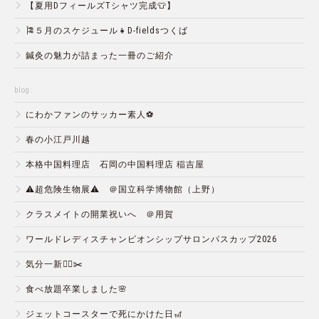
【夏用DフィールズTシャツ完成👕】
🎏５月のスケジュール👧D-fieldsつくば
鍼灸の魅力が詰まった一冊のご紹介
blog:
にわかファンのサッカー素人⚽️
春の小江戸川越
本格中国料理店 石岡の中国料理店 稲吉屋
⚠️超危険生物展⚠️ ＠国立科学博物館（上野）
クラスメイトの開業祝いへ ＠用賀
ワールドレディスチャンピオンシップサロンパスカップ2026
気分一新💇‍♂️✂️
食べ放題卒業しました🌸
ジェットコースターで死にかけた日🎢