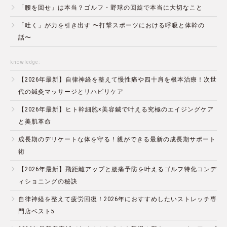
「腰を回せ」は本当？ゴルフ・野球の回旋で本当に大切なこと
「吐く」が力を引き出す 〜打撃スポーツにおける呼吸と体幹の
話〜
knowledge:
【2026年最新】自律神経を整えて慢性痛や四十肩を根本治療！次世
代の鍼灸マッサージとリハビリケア
【2026年最新】ヒト幹細胞×美容鍼で叶える究極のエイジングケア
と美肌革命
成長期のデリケートな体を守る！親ができる最新の成長期サポート
術
【2026年最新】飛距離アップと腰痛予防を叶えるゴルフ特化コンデ
ィショニングの秘訣
自律神経を整えて疲労回復！2026年におすすめしたいストレッチ専
門店ベスト5