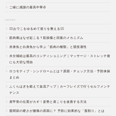
ご縁に感謝の最高中華🍜
column:
💆‍♀️おでこをゆるめて巡りを整える💆‍♂️
筋肉痛はなぜ起こる？筋損傷と回復のメカニズム
赤身魚と白身魚から学ぶ「筋肉の種類」と競技適性
水分補給は最高のコンディショニング｜マッサージ・ストレッチ後
にも大切な理由
ロコモティブ・シンドロームとは？原因・チェック方法・予防体操
まとめ
ふくらはぎを鍛えて血流アップ｜カーフレイズで行うセルフメンテ
ナンス
肩甲骨の位置がカギ！姿勢と肩こりを改善する方法
股関節の硬さが腰痛の原因に？ 予防に効果的な「股割り」とは