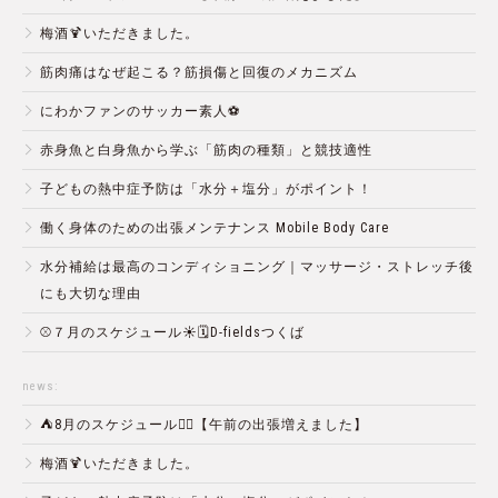
梅酒🍹いただきました。
筋肉痛はなぜ起こる？筋損傷と回復のメカニズム
にわかファンのサッカー素人⚽️
赤身魚と白身魚から学ぶ「筋肉の種類」と競技適性
子どもの熱中症予防は「水分＋塩分」がポイント！
働く身体のための出張メンテナンス Mobile Body Care
水分補給は最高のコンディショニング｜マッサージ・ストレッチ後
にも大切な理由
⚾️７月のスケジュール☀️🗓D-fieldsつくば
news:
⛺️8月のスケジュール🏄‍♂️【午前の出張増えました】
梅酒🍹いただきました。