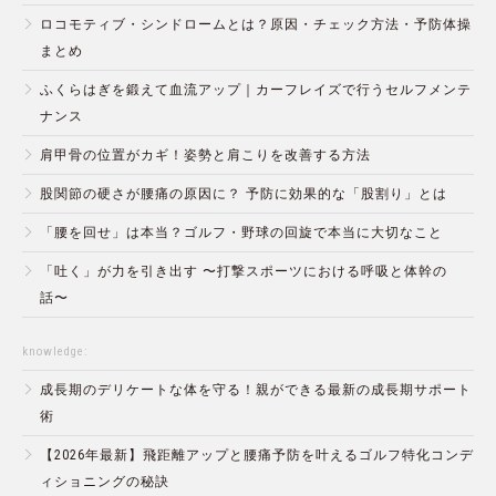
ロコモティブ・シンドロームとは？原因・チェック方法・予防体操
まとめ
ふくらはぎを鍛えて血流アップ｜カーフレイズで行うセルフメンテ
ナンス
肩甲骨の位置がカギ！姿勢と肩こりを改善する方法
股関節の硬さが腰痛の原因に？ 予防に効果的な「股割り」とは
「腰を回せ」は本当？ゴルフ・野球の回旋で本当に大切なこと
「吐く」が力を引き出す 〜打撃スポーツにおける呼吸と体幹の
話〜
knowledge:
成長期のデリケートな体を守る！親ができる最新の成長期サポート
術
【2026年最新】飛距離アップと腰痛予防を叶えるゴルフ特化コンデ
ィショニングの秘訣