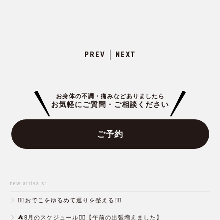
PREV
NEXT
お身体の不調・痛みなどありましたら
お気軽にご質問・ご相談ください
ご予約
new arrivals:
💆‍♀️おでこをゆるめて巡りを整える💆‍♂️
⛺️8月のスケジュール🏄‍♂️【午前の出張増えました】