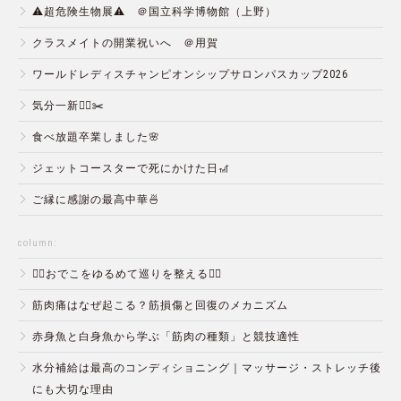
⚠️超危険生物展⚠️ ＠国立科学博物館（上野）
クラスメイトの開業祝いへ ＠用賀
ワールドレディスチャンピオンシップサロンパスカップ2026
気分一新💇‍♂️✂️
食べ放題卒業しました🌸
ジェットコースターで死にかけた日🎢
ご縁に感謝の最高中華🍜
column:
💆‍♀️おでこをゆるめて巡りを整える💆‍♂️
筋肉痛はなぜ起こる？筋損傷と回復のメカニズム
赤身魚と白身魚から学ぶ「筋肉の種類」と競技適性
水分補給は最高のコンディショニング｜マッサージ・ストレッチ後
にも大切な理由