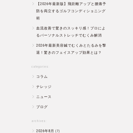
【2026年最新版】飛距離アップと腰痛予
防を両立するゴルフコンディショニング
術
血流改善で驚きのスッキリ感！プロによ
るパーソナルストレッチでむくみ解消
2026年最新美容鍼でむくみとたるみを撃
退！驚きのフェイスアップ効果とは？
categories:
コラム
ナレッジ
ニュース
ブログ
archives:
2026年8月
(7)