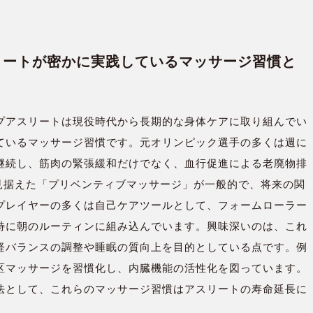
スリートが密かに実践しているマッサージ習慣と
プアスリートは現役時代から長期的な身体ケアに取り組んでい
ているマッサージ習慣です。元オリンピック選手の多くは週に
を継続し、筋肉の緊張緩和だけでなく、血行促進による老廃物排
見据えた「プリベンティブマッサージ」が一般的で、将来の関
プレイヤーの多くは自己ケアツールとして、フォームローラー
、特に朝のルーティンに組み込んでいます。興味深いのは、これ
経バランスの調整や睡眠の質向上を目的としている点です。例
区マッサージを習慣化し、内臓機能の活性化を図っています。
法として、これらのマッサージ習慣はアスリートの寿命延長に