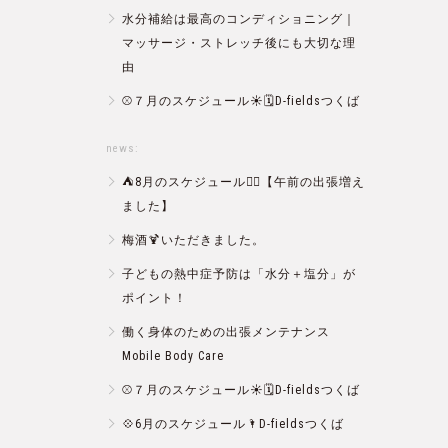
水分補給は最高のコンディショニング｜
マッサージ・ストレッチ後にも大切な理
由
⚾️７月のスケジュール☀️🗓D-fieldsつくば
news:
⛺️8月のスケジュール🏄‍♂️【午前の出張増え
ました】
梅酒🍹いただきました。
子どもの熱中症予防は「水分＋塩分」が
ポイント！
働く身体のための出張メンテナンス
Mobile Body Care
⚾️７月のスケジュール☀️🗓D-fieldsつくば
💠6月のスケジュール🌂D-fieldsつくば