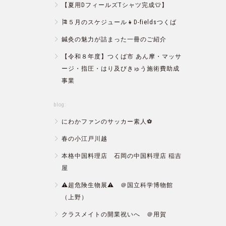
【夏用DフィールズTシャツ完成👕】
🎏５月のスケジュール👧D-fieldsつくば
鍼灸の魅力が詰まった一冊のご紹介
【令和８年度】つくば市 あん摩・マッサ
ージ・指圧・はり及びきゅう施術費助成
事業
blog:
にわかファンのサッカー素人⚽️
春の小江戸川越
本格中国料理店 石岡の中国料理店 稲吉
屋
⚠️超危険生物展⚠️ ＠国立科学博物館
（上野）
クラスメイトの開業祝いへ ＠用賀