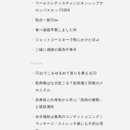
ワールドレディスチャンピオンシップサ
ロンパスカップ2026
気分一新💇‍♂️✂️
食べ放題卒業しました🌸
ジェットコースターで死にかけた日🎢
ご縁に感謝の最高中華🍜
column:
💆‍♀️おでこをゆるめて巡りを整える💆‍♂️
筋肉痛はなぜ起こる？筋損傷と回復のメ
カニズム
赤身魚と白身魚から学ぶ「筋肉の種類」
と競技適性
水分補給は最高のコンディショニング｜
マッサージ・ストレッチ後にも大切な理