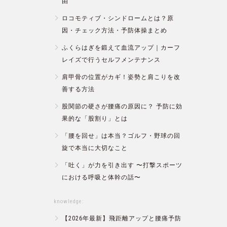
由
ロコモティブ・シンドロームとは？原
因・チェック方法・予防体操まとめ
ふくらはぎを鍛えて血流アップ｜カーフ
レイズで行うセルフメンテナンス
肩甲骨の位置がカギ！姿勢と肩こりを改
善する方法
股関節の硬さが腰痛の原因に？ 予防に効
果的な「股割り」とは
「腰を回せ」は本当？ゴルフ・野球の回
旋で本当に大切なこと
「吐く」が力を引き出す 〜打撃スポーツ
における呼吸と体幹の話〜
knowledge:
【2026年最新】飛距離アップと腰痛予防