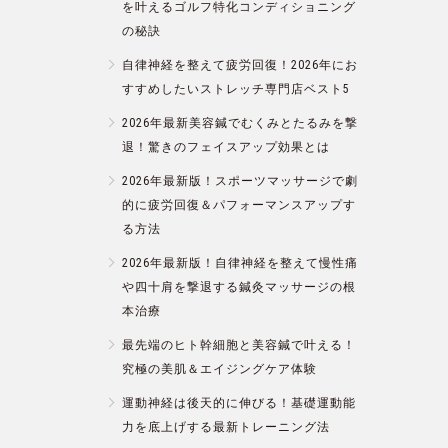
を叶えるゴルフ特化コンディショニング
の秘訣
自律神経を整えて疲労回復！2026年にお
すすめしたいストレッチ専門店ベスト5
2026年最新美容鍼でむくみとたるみを撃
退！驚きのフェイスアップ効果とは
2026年最新版！スポーツマッサージで劇
的に疲労回復＆パフォーマンスアップす
る方法
2026年最新版！自律神経を整えて慢性痛
や四十肩を撃退する鍼灸マッサージの根
本治療
最先端のヒト幹細胞と美容鍼で叶える！
究極の美肌＆エイジングケア体験
運動神経は後天的に伸びる！基礎運動能
力を底上げする最新トレーニング法