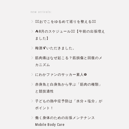
new arrivals:
💆‍♀️おでこをゆるめて巡りを整える💆‍♂️
⛺️8月のスケジュール🏄‍♂️【午前の出張増え
ました】
梅酒🍹いただきました。
筋肉痛はなぜ起こる？筋損傷と回復のメ
カニズム
にわかファンのサッカー素人⚽️
赤身魚と白身魚から学ぶ「筋肉の種類」
と競技適性
子どもの熱中症予防は「水分＋塩分」が
ポイント！
働く身体のための出張メンテナンス
Mobile Body Care