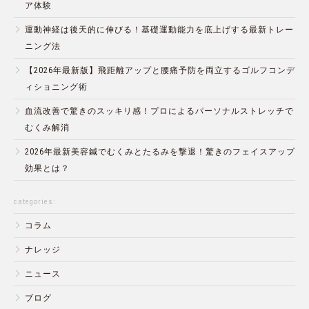
ア体験
運動神経は後天的に伸びる！基礎運動能力を底上げする最新トレー
ニング法
【2026年最新版】飛距離アップと腰痛予防を両立するゴルフコンデ
ィショニング術
血流改善で驚きのスッキリ感！プロによるパーソナルストレッチで
むくみ解消
2026年最新美容鍼でむくみとたるみを撃退！驚きのフェイスアップ
効果とは？
categories:
コラム
ナレッジ
ニュース
ブログ