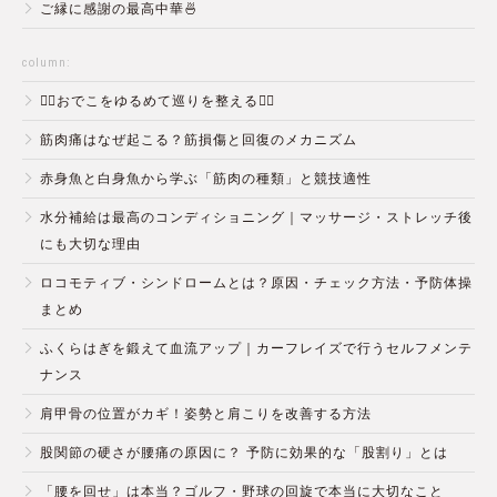
ご縁に感謝の最高中華🍜
column:
💆‍♀️おでこをゆるめて巡りを整える💆‍♂️
筋肉痛はなぜ起こる？筋損傷と回復のメカニズム
赤身魚と白身魚から学ぶ「筋肉の種類」と競技適性
水分補給は最高のコンディショニング｜マッサージ・ストレッチ後
にも大切な理由
ロコモティブ・シンドロームとは？原因・チェック方法・予防体操
まとめ
ふくらはぎを鍛えて血流アップ｜カーフレイズで行うセルフメンテ
ナンス
肩甲骨の位置がカギ！姿勢と肩こりを改善する方法
股関節の硬さが腰痛の原因に？ 予防に効果的な「股割り」とは
「腰を回せ」は本当？ゴルフ・野球の回旋で本当に大切なこと