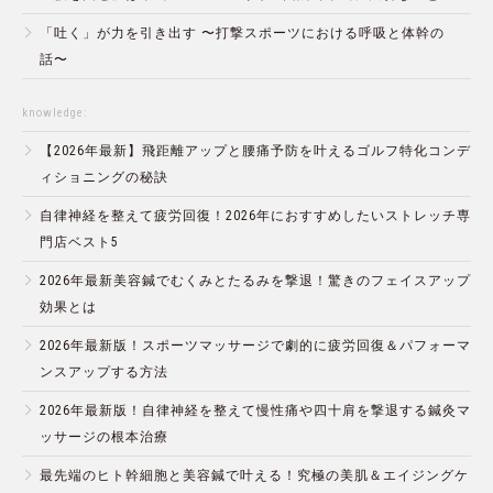
「吐く」が力を引き出す 〜打撃スポーツにおける呼吸と体幹の
話〜
knowledge:
【2026年最新】飛距離アップと腰痛予防を叶えるゴルフ特化コンデ
ィショニングの秘訣
自律神経を整えて疲労回復！2026年におすすめしたいストレッチ専
門店ベスト5
2026年最新美容鍼でむくみとたるみを撃退！驚きのフェイスアップ
効果とは
2026年最新版！スポーツマッサージで劇的に疲労回復＆パフォーマ
ンスアップする方法
2026年最新版！自律神経を整えて慢性痛や四十肩を撃退する鍼灸マ
ッサージの根本治療
最先端のヒト幹細胞と美容鍼で叶える！究極の美肌＆エイジングケ