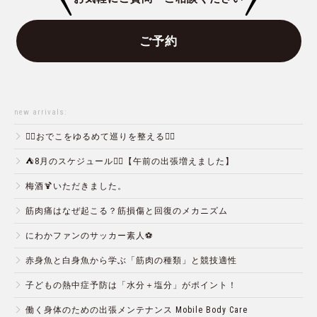
ご予約
new arrivals:
💆‍♀️おでこをゆるめて巡りを整える💆‍♂️
⛺️8月のスケジュール🏄‍♂️【午前の出張増えました】
梅酒🍹いただきました。
筋肉痛はなぜ起こる？筋損傷と回復のメカニズム
にわかファンのサッカー素人⚽️
赤身魚と白身魚から学ぶ「筋肉の種類」と競技適性
子どもの熱中症予防は「水分＋塩分」がポイント！
働く身体のための出張メンテナンス Mobile Body Care