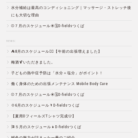
水分補給は最高のコンディショニング｜マッサージ・ストレッチ後
にも大切な理由
⚾️７月のスケジュール☀️🗓D-fieldsつくば
news:
⛺️8月のスケジュール🏄‍♂️【午前の出張増えました】
梅酒🍹いただきました。
子どもの熱中症予防は「水分＋塩分」がポイント！
働く身体のための出張メンテナンス Mobile Body Care
⚾️７月のスケジュール☀️🗓D-fieldsつくば
💠6月のスケジュール🌂D-fieldsつくば
【夏用DフィールズTシャツ完成👕】
🎏５月のスケジュール👧D-fieldsつくば
鍼灸の魅力が詰まった一冊のご紹介