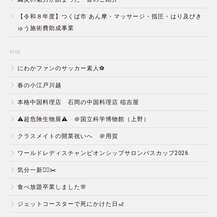
【令和８年度】つくば市 あん摩・マッサージ・指圧・はり及びき
ゅう施術費助成事業
blog:
にわかファンのサッカー素人⚽️
春の小江戸川越
本格中国料理店 石岡の中国料理店 稲吉屋
⚠️超危険生物展⚠️ ＠国立科学博物館（上野）
クラスメイトの開業祝いへ ＠用賀
ワールドレディスチャンピオンシップサロンパスカップ2026
気分一新💇‍♂️✂️
食べ放題卒業しました🌸
ジェットコースターで死にかけた日🎢