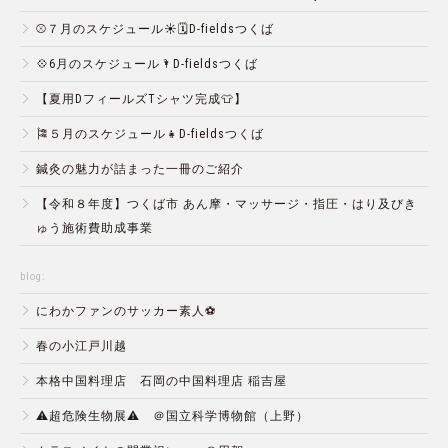
⚾️７月のスケジュール☀️🗓D-fieldsつくば
💠6月のスケジュール🌂D-fieldsつくば
【夏用DフィールズTシャツ完成👕】
🎏５月のスケジュール👧D-fieldsつくば
鍼灸の魅力が詰まった一冊のご紹介
【令和８年度】つくば市 あん摩・マッサージ・指圧・はり及びき
ゅう施術費助成事業
blog:
にわかファンのサッカー素人⚽️
春の小江戸川越
本格中国料理店 石岡の中国料理店 稲吉屋
⚠️超危険生物展⚠️ ＠国立科学博物館（上野）