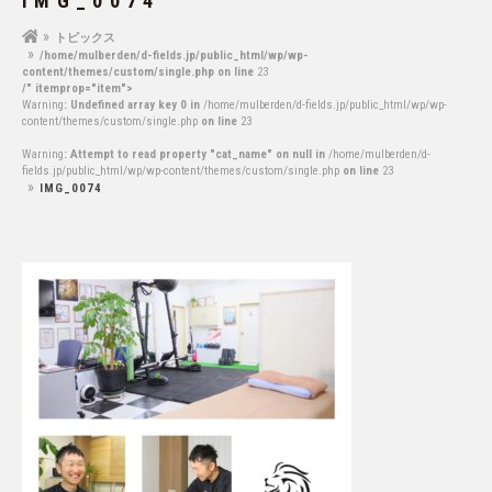
IMG_0074
トピックス
/home/mulberden/d-fields.jp/public_html/wp/wp-
content/themes/custom/single.php on line
23
/" itemprop="item">
Warning
: Undefined array key 0 in
/home/mulberden/d-fields.jp/public_html/wp/wp-
content/themes/custom/single.php
on line
23
Warning
: Attempt to read property "cat_name" on null in
/home/mulberden/d-
fields.jp/public_html/wp/wp-content/themes/custom/single.php
on line
23
IMG_0074