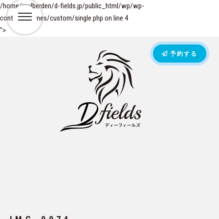
/home/mulberden/d-fields.jp/public_html/wp/wp-
content/themes/custom/single.php on line
4
">
予約する