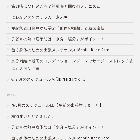
筋肉痛はなぜ起こる？筋損傷と回復のメカニズム
にわかファンのサッカー素人⚽️
赤身魚と白身魚から学ぶ「筋肉の種類」と競技適性
子どもの熱中症予防は「水分＋塩分」がポイント！
働く身体のための出張メンテナンス Mobile Body Care
水分補給は最高のコンディショニング｜マッサージ・ストレッチ後
にも大切な理由
⚾️７月のスケジュール☀️🗓D-fieldsつくば
news:
⛺️8月のスケジュール🏄‍♂️【午前の出張増えました】
梅酒🍹いただきました。
子どもの熱中症予防は「水分＋塩分」がポイント！
働く身体のための出張メンテナンス Mobile Body Care