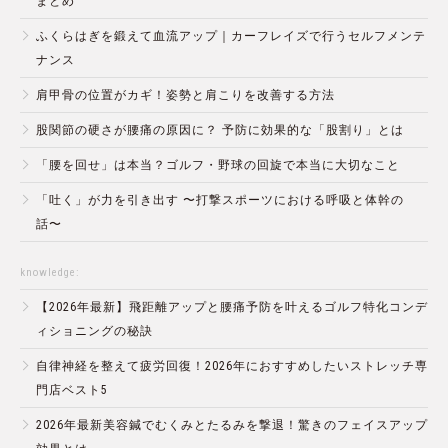
まとめ
ふくらはぎを鍛えて血流アップ｜カーフレイズで行うセルフメンテ
ナンス
肩甲骨の位置がカギ！姿勢と肩こりを改善する方法
股関節の硬さが腰痛の原因に？ 予防に効果的な「股割り」とは
「腰を回せ」は本当？ゴルフ・野球の回旋で本当に大切なこと
「吐く」が力を引き出す 〜打撃スポーツにおける呼吸と体幹の
話〜
knowledge:
【2026年最新】飛距離アップと腰痛予防を叶えるゴルフ特化コンデ
ィショニングの秘訣
自律神経を整えて疲労回復！2026年におすすめしたいストレッチ専
門店ベスト5
2026年最新美容鍼でむくみとたるみを撃退！驚きのフェイスアップ