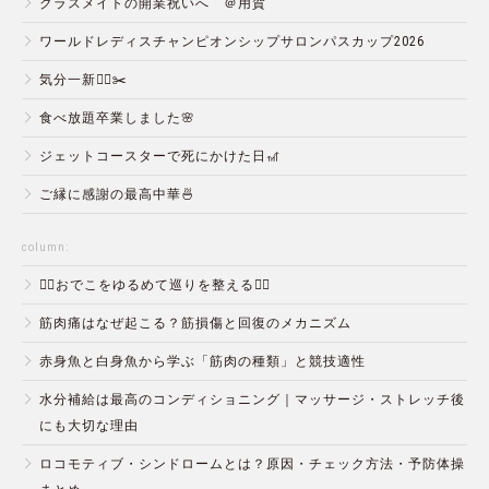
クラスメイトの開業祝いへ ＠用賀
ワールドレディスチャンピオンシップサロンパスカップ2026
気分一新💇‍♂️✂️
食べ放題卒業しました🌸
ジェットコースターで死にかけた日🎢
ご縁に感謝の最高中華🍜
column:
💆‍♀️おでこをゆるめて巡りを整える💆‍♂️
筋肉痛はなぜ起こる？筋損傷と回復のメカニズム
赤身魚と白身魚から学ぶ「筋肉の種類」と競技適性
水分補給は最高のコンディショニング｜マッサージ・ストレッチ後
にも大切な理由
ロコモティブ・シンドロームとは？原因・チェック方法・予防体操