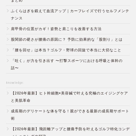
まとめ
ふくらはぎを鍛えて血流アップ｜カーフレイズで行うセルフメンテ
ナンス
肩甲骨の位置がカギ！姿勢と肩こりを改善する方法
股関節の硬さが腰痛の原因に？ 予防に効果的な「股割り」とは
「腰を回せ」は本当？ゴルフ・野球の回旋で本当に大切なこと
「吐く」が力を引き出す 〜打撃スポーツにおける呼吸と体幹の
話〜
knowledge:
【2026年最新】ヒト幹細胞×美容鍼で叶える究極のエイジングケア
と美肌革命
成長期のデリケートな体を守る！親ができる最新の成長期サポート
術
【2026年最新】飛距離アップと腰痛予防を叶えるゴルフ特化コンデ