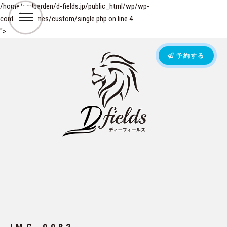
/home/mulberden/d-fields.jp/public_html/wp/wp-
content/themes/custom/single.php on line
4
">
予約する