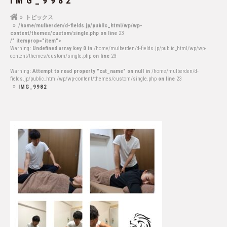
IMG_9982
トピックス
/home/mulberden/d-fields.jp/public_html/wp/wp-
content/themes/custom/single.php on line
23
/" itemprop="item">
Warning
: Undefined array key 0 in
/home/mulberden/d-fields.jp/public_html/wp/wp-
content/themes/custom/single.php
on line
23
Warning
: Attempt to read property "cat_name" on null in
/home/mulberden/d-
fields.jp/public_html/wp/wp-content/themes/custom/single.php
on line
23
IMG_9982