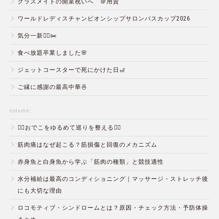
クラスメイトの開業祝いへ ＠用賀
ワールドレディスチャンピオンシップサロンパスカップ2026
気分一新💇‍♂️✂️
食べ放題卒業しました🌸
ジェットコースターで死にかけた日🎢
ご縁に感謝の最高中華🍜
column:
💆‍♀️おでこをゆるめて巡りを整える💆‍♂️
筋肉痛はなぜ起こる？筋損傷と回復のメカニズム
赤身魚と白身魚から学ぶ「筋肉の種類」と競技適性
水分補給は最高のコンディショニング｜マッサージ・ストレッチ後
にも大切な理由
ロコモティブ・シンドロームとは？原因・チェック方法・予防体操