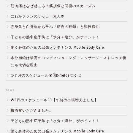
筋肉痛はなぜ起こる？筋損傷と回復のメカニズム
にわかファンのサッカー素人⚽️
赤身魚と白身魚から学ぶ「筋肉の種類」と競技適性
子どもの熱中症予防は「水分＋塩分」がポイント！
働く身体のための出張メンテナンス Mobile Body Care
水分補給は最高のコンディショニング｜マッサージ・ストレッチ後
にも大切な理由
⚾️７月のスケジュール☀️🗓D-fieldsつくば
news:
⛺️8月のスケジュール🏄‍♂️【午前の出張増えました】
梅酒🍹いただきました。
子どもの熱中症予防は「水分＋塩分」がポイント！
働く身体のための出張メンテナンス Mobile Body Care