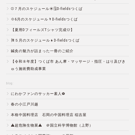
⚾️７月のスケジュール☀️🗓D-fieldsつくば
💠6月のスケジュール🌂D-fieldsつくば
【夏用DフィールズTシャツ完成👕】
🎏５月のスケジュール👧D-fieldsつくば
鍼灸の魅力が詰まった一冊のご紹介
【令和８年度】つくば市 あん摩・マッサージ・指圧・はり及びき
ゅう施術費助成事業
blog:
にわかファンのサッカー素人⚽️
春の小江戸川越
本格中国料理店 石岡の中国料理店 稲吉屋
⚠️超危険生物展⚠️ ＠国立科学博物館（上野）