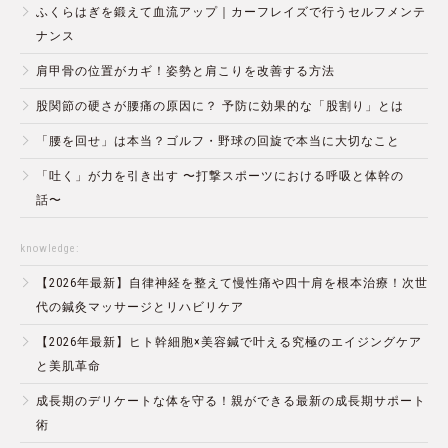
ふくらはぎを鍛えて血流アップ｜カーフレイズで行うセルフメンテ
ナンス
肩甲骨の位置がカギ！姿勢と肩こりを改善する方法
股関節の硬さが腰痛の原因に？ 予防に効果的な「股割り」とは
「腰を回せ」は本当？ゴルフ・野球の回旋で本当に大切なこと
「吐く」が力を引き出す 〜打撃スポーツにおける呼吸と体幹の
話〜
knowledge:
【2026年最新】自律神経を整えて慢性痛や四十肩を根本治療！次世
代の鍼灸マッサージとリハビリケア
【2026年最新】ヒト幹細胞×美容鍼で叶える究極のエイジングケア
と美肌革命
成長期のデリケートな体を守る！親ができる最新の成長期サポート
術