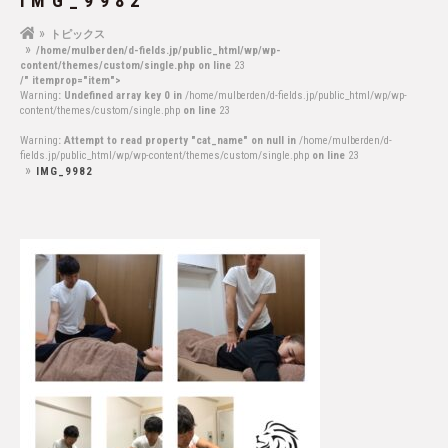
IMG_9982
トピックス
/home/mulberden/d-fields.jp/public_html/wp/wp-
content/themes/custom/single.php on line
23
/" itemprop="item">
Warning
: Undefined array key 0 in
/home/mulberden/d-fields.jp/public_html/wp/wp-
content/themes/custom/single.php
on line
23
Warning
: Attempt to read property "cat_name" on null in
/home/mulberden/d-
fields.jp/public_html/wp/wp-content/themes/custom/single.php
on line
23
IMG_9982