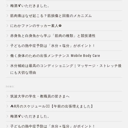
梅酒🍹いただきました。
筋肉痛はなぜ起こる？筋損傷と回復のメカニズム
にわかファンのサッカー素人⚽️
赤身魚と白身魚から学ぶ「筋肉の種類」と競技適性
子どもの熱中症予防は「水分＋塩分」がポイント！
働く身体のための出張メンテナンス Mobile Body Care
水分補給は最高のコンディショニング｜マッサージ・ストレッチ後
にも大切な理由
news:
筑波大学の学生・教職員の皆さまへ
⛺️8月のスケジュール🏄‍♂️【午前の出張増えました】
梅酒🍹いただきました。
子どもの熱中症予防は「水分＋塩分」がポイント！