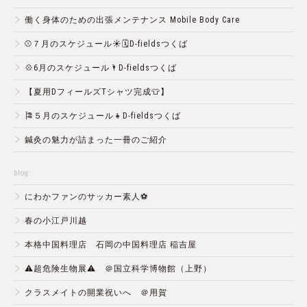
働く身体のための出張メンテナンス Mobile Body Care
⚾️７月のスケジュール☀️🗓D-fieldsつくば
💠6月のスケジュール🌂D-fieldsつくば
【夏用DフィールズTシャツ完成👕】
🎏５月のスケジュール👧D-fieldsつくば
鍼灸の魅力が詰まった一冊のご紹介
blog:
にわかファンのサッカー素人⚽️
春の小江戸川越
本格中国料理店 石岡の中国料理店 稲吉屋
⚠️超危険生物展⚠️ ＠国立科学博物館（上野）
クラスメイトの開業祝いへ ＠用賀