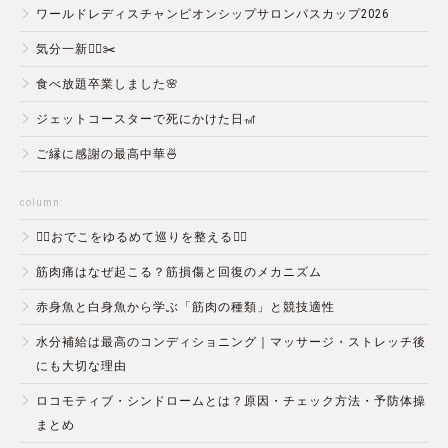
ワールドレディスチャンピオンシップサロンパスカップ2026
気分一新💇‍♂️✂️
食べ放題卒業しました🌸
ジェットコースターで死にかけた日🎢
ご縁に感謝の最高中華🍜
column:
💆‍♀️おでこをゆるめて巡りを整える💆‍♂️
筋肉痛はなぜ起こる？筋損傷と回復のメカニズム
赤身魚と白身魚から学ぶ「筋肉の種類」と競技適性
水分補給は最高のコンディショニング｜マッサージ・ストレッチ後
にも大切な理由
ロコモティブ・シンドロームとは？原因・チェック方法・予防体操
まとめ