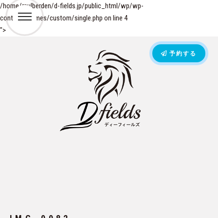
/home/mulberden/d-fields.jp/public_html/wp/wp-
content/themes/custom/single.php on line
4
">
予約する