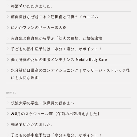
梅酒🍹いただきました。
筋肉痛はなぜ起こる？筋損傷と回復のメカニズム
にわかファンのサッカー素人⚽️
赤身魚と白身魚から学ぶ「筋肉の種類」と競技適性
子どもの熱中症予防は「水分＋塩分」がポイント！
働く身体のための出張メンテナンス Mobile Body Care
水分補給は最高のコンディショニング｜マッサージ・ストレッチ後
にも大切な理由
news:
筑波大学の学生・教職員の皆さまへ
⛺️8月のスケジュール🏄‍♂️【午前の出張増えました】
梅酒🍹いただきました。
子どもの熱中症予防は「水分＋塩分」がポイント！