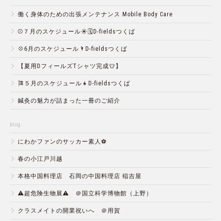
働く身体のための出張メンテナンス Mobile Body Care
⚾️７月のスケジュール☀️🗓D-fieldsつくば
💠6月のスケジュール🌂D-fieldsつくば
【夏用DフィールズTシャツ完成👕】
🎏５月のスケジュール👧D-fieldsつくば
鍼灸の魅力が詰まった一冊のご紹介
blog:
にわかファンのサッカー素人⚽️
春の小江戸川越
本格中国料理店 石岡の中国料理店 稲吉屋
⚠️超危険生物展⚠️ ＠国立科学博物館（上野）
クラスメイトの開業祝いへ ＠用賀