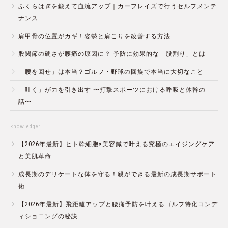
ふくらはぎを鍛えて血流アップ｜カーフレイズで行うセルフメンテ
ナンス
肩甲骨の位置がカギ！姿勢と肩こりを改善する方法
股関節の硬さが腰痛の原因に？ 予防に効果的な「股割り」とは
「腰を回せ」は本当？ゴルフ・野球の回旋で本当に大切なこと
「吐く」が力を引き出す 〜打撃スポーツにおける呼吸と体幹の
話〜
knowledge:
【2026年最新】ヒト幹細胞×美容鍼で叶える究極のエイジングケア
と美肌革命
成長期のデリケートな体を守る！親ができる最新の成長期サポート
術
【2026年最新】飛距離アップと腰痛予防を叶えるゴルフ特化コンデ
ィショニングの秘訣