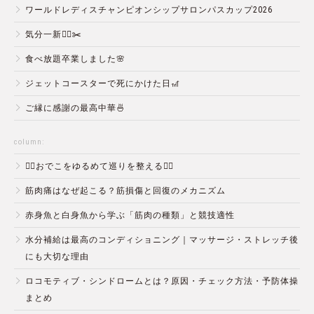
ワールドレディスチャンピオンシップサロンパスカップ2026
気分一新💇‍♂️✂️
食べ放題卒業しました🌸
ジェットコースターで死にかけた日🎢
ご縁に感謝の最高中華🍜
column:
💆‍♀️おでこをゆるめて巡りを整える💆‍♂️
筋肉痛はなぜ起こる？筋損傷と回復のメカニズム
赤身魚と白身魚から学ぶ「筋肉の種類」と競技適性
水分補給は最高のコンディショニング｜マッサージ・ストレッチ後
にも大切な理由
ロコモティブ・シンドロームとは？原因・チェック方法・予防体操
まとめ