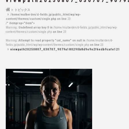
viewpath20250807_030707_9079
トピックス
/home/mulberden/d-fields.jp/public_html/wp/wp-
content/themes/custom/single.php on line
23
/" itemprop="item">
Warning
: Undefined array key 0 in
/home/mulberden/d-fields.jp/public_html/wp/wp-
content/themes/custom/single.php
on line
23
Warning
: Attempt to read property "cat_name" on null in
/home/mulberden/d-
fields.jp/public_html/wp/wp-content/themes/custom/single.php
on line
23
viewpath20250807_030707_9079a180290b8d9e9e2f6edb9cafe121