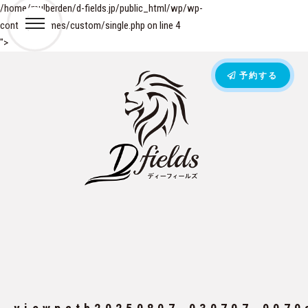
/home/mulberden/d-fields.jp/public_html/wp/wp-
content/themes/custom/single.php on line
4
">
予約する