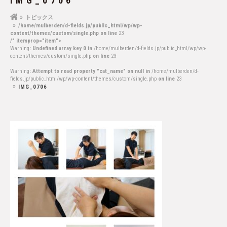
IMG_0706
トピックス
/home/mulberden/d-fields.jp/public_html/wp/wp-
content/themes/custom/single.php on line
23
/" itemprop="item">
Warning
: Undefined array key 0 in
/home/mulberden/d-fields.jp/public_html/wp/wp-
content/themes/custom/single.php
on line
23
Warning
: Attempt to read property "cat_name" on null in
/home/mulberden/d-
fields.jp/public_html/wp/wp-content/themes/custom/single.php
on line
23
IMG_0706