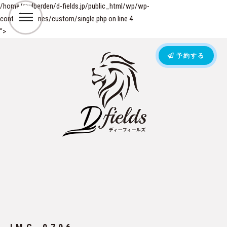
/home/mulberden/d-fields.jp/public_html/wp/wp-
content/themes/custom/single.php on line
4
">
予約する