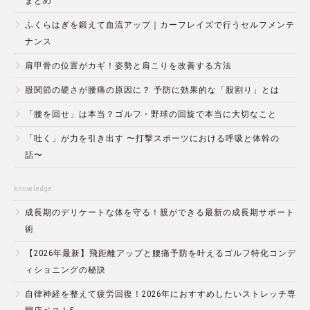
まとめ
ふくらはぎを鍛えて血流アップ｜カーフレイズで行うセルフメンテ
ナンス
肩甲骨の位置がカギ！姿勢と肩こりを改善する方法
股関節の硬さが腰痛の原因に？ 予防に効果的な「股割り」とは
「腰を回せ」は本当？ゴルフ・野球の回旋で本当に大切なこと
「吐く」が力を引き出す 〜打撃スポーツにおける呼吸と体幹の
話〜
knowledge:
成長期のデリケートな体を守る！親ができる最新の成長期サポート
術
【2026年最新】飛距離アップと腰痛予防を叶えるゴルフ特化コンデ
ィショニングの秘訣
自律神経を整えて疲労回復！2026年におすすめしたいストレッチ専