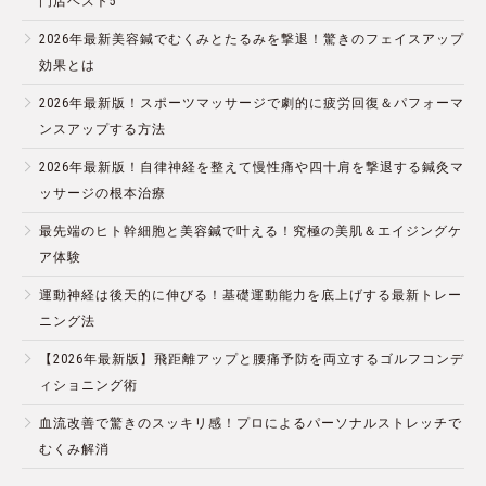
門店ベスト5
2026年最新美容鍼でむくみとたるみを撃退！驚きのフェイスアップ
効果とは
2026年最新版！スポーツマッサージで劇的に疲労回復＆パフォーマ
ンスアップする方法
2026年最新版！自律神経を整えて慢性痛や四十肩を撃退する鍼灸マ
ッサージの根本治療
最先端のヒト幹細胞と美容鍼で叶える！究極の美肌＆エイジングケ
ア体験
運動神経は後天的に伸びる！基礎運動能力を底上げする最新トレー
ニング法
【2026年最新版】飛距離アップと腰痛予防を両立するゴルフコンデ
ィショニング術
血流改善で驚きのスッキリ感！プロによるパーソナルストレッチで
むくみ解消