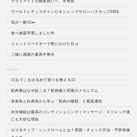
クラスメイトの開業祝いへ ＠用賀
ワールドレディスチャンピオンシップサロンパスカップ2026
気分一新💇‍♂️✂️
食べ放題卒業しました🌸
ジェットコースターで死にかけた日🎢
ご縁に感謝の最高中華🍜
column:
💆‍♀️おでこをゆるめて巡りを整える💆‍♂️
筋肉痛はなぜ起こる？筋損傷と回復のメカニズム
赤身魚と白身魚から学ぶ「筋肉の種類」と競技適性
水分補給は最高のコンディショニング｜マッサージ・ストレッチ後
にも大切な理由
ロコモティブ・シンドロームとは？原因・チェック方法・予防体操