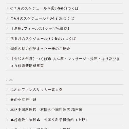
⚾️７月のスケジュール☀️🗓D-fieldsつくば
💠6月のスケジュール🌂D-fieldsつくば
【夏用DフィールズTシャツ完成👕】
🎏５月のスケジュール👧D-fieldsつくば
鍼灸の魅力が詰まった一冊のご紹介
【令和８年度】つくば市 あん摩・マッサージ・指圧・はり及びき
ゅう施術費助成事業
blog:
にわかファンのサッカー素人⚽️
春の小江戸川越
本格中国料理店 石岡の中国料理店 稲吉屋
⚠️超危険生物展⚠️ ＠国立科学博物館（上野）