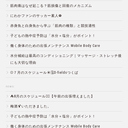
筋肉痛はなぜ起こる？筋損傷と回復のメカニズム
にわかファンのサッカー素人⚽️
赤身魚と白身魚から学ぶ「筋肉の種類」と競技適性
子どもの熱中症予防は「水分＋塩分」がポイント！
働く身体のための出張メンテナンス Mobile Body Care
水分補給は最高のコンディショニング｜マッサージ・ストレッチ後
にも大切な理由
⚾️７月のスケジュール☀️🗓D-fieldsつくば
news:
⛺️8月のスケジュール🏄‍♂️【午前の出張増えました】
梅酒🍹いただきました。
子どもの熱中症予防は「水分＋塩分」がポイント！
働く身体のための出張メンテナンス Mobile Body Care