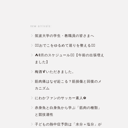
new arrivals:
筑波大学の学生・教職員の皆さまへ
💆‍♀️おでこをゆるめて巡りを整える💆‍♂️
⛺️8月のスケジュール🏄‍♂️【午前の出張増え
ました】
梅酒🍹いただきました。
筋肉痛はなぜ起こる？筋損傷と回復のメ
カニズム
にわかファンのサッカー素人⚽️
赤身魚と白身魚から学ぶ「筋肉の種類」
と競技適性
子どもの熱中症予防は「水分＋塩分」が