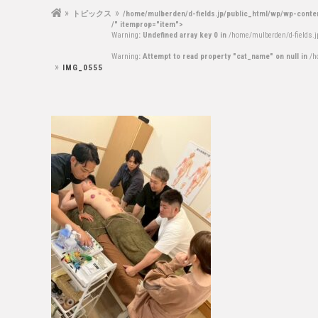
トピックス
/home/mulberden/d-fields.jp/public_html/wp/wp-conte
/" itemprop="item">
Warning
: Undefined array key 0 in
/home/mulberden/d-fields.
Warning
: Attempt to read property "cat_name" on null in
/h
IMG_0555