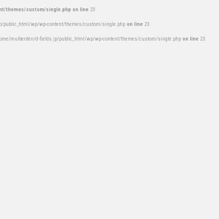
nt/themes/custom/single.php on line
23
jp/public_html/wp/wp-content/themes/custom/single.php
on line
23
ome/mulberden/d-fields.jp/public_html/wp/wp-content/themes/custom/single.php
on line
23