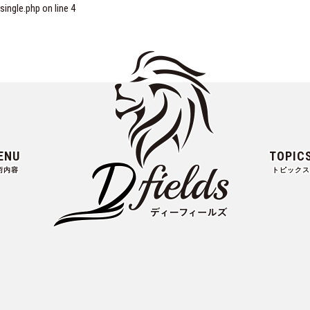
ngle.php on line
4
ENU
TOPIC
術内容
トピックス