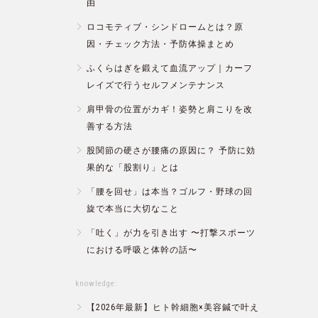
由
ロコモティブ・シンドロームとは？原
因・チェック方法・予防体操まとめ
ふくらはぎを鍛えて血流アップ｜カーフ
レイズで行うセルフメンテナンス
肩甲骨の位置がカギ！姿勢と肩こりを改
善する方法
股関節の硬さが腰痛の原因に？ 予防に効
果的な「股割り」とは
「腰を回せ」は本当？ゴルフ・野球の回
旋で本当に大切なこと
「吐く」が力を引き出す 〜打撃スポーツ
における呼吸と体幹の話〜
knowledge:
【2026年最新】ヒト幹細胞×美容鍼で叶え