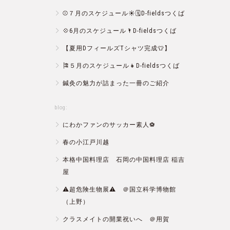
⚾️７月のスケジュール☀️🗓D-fieldsつくば
💠6月のスケジュール🌂D-fieldsつくば
【夏用DフィールズTシャツ完成👕】
🎏５月のスケジュール👧D-fieldsつくば
鍼灸の魅力が詰まった一冊のご紹介
blog:
にわかファンのサッカー素人⚽️
春の小江戸川越
本格中国料理店 石岡の中国料理店 稲吉
屋
⚠️超危険生物展⚠️ ＠国立科学博物館
（上野）
クラスメイトの開業祝いへ ＠用賀