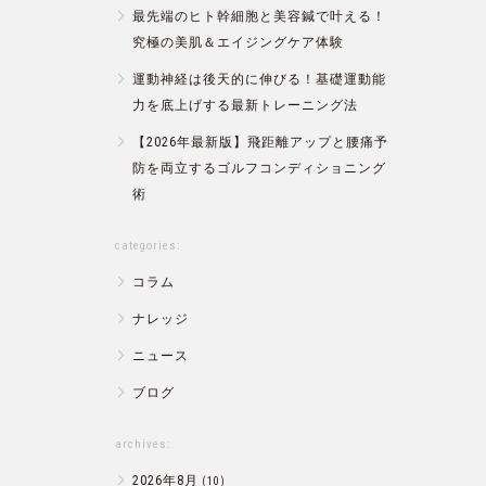
最先端のヒト幹細胞と美容鍼で叶える！
究極の美肌＆エイジングケア体験
運動神経は後天的に伸びる！基礎運動能
力を底上げする最新トレーニング法
【2026年最新版】飛距離アップと腰痛予
防を両立するゴルフコンディショニング
術
categories:
コラム
ナレッジ
ニュース
ブログ
archives:
2026年8月
(10)