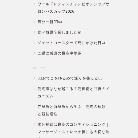
ワールドレディスチャンピオンシップサ
ロンパスカップ2026
気分一新💇‍♂️✂️
食べ放題卒業しました🌸
ジェットコースターで死にかけた日🎢
ご縁に感謝の最高中華🍜
column:
💆‍♀️おでこをゆるめて巡りを整える💆‍♂️
筋肉痛はなぜ起こる？筋損傷と回復のメ
カニズム
赤身魚と白身魚から学ぶ「筋肉の種類」
と競技適性
水分補給は最高のコンディショニング｜
マッサージ・ストレッチ後にも大切な理