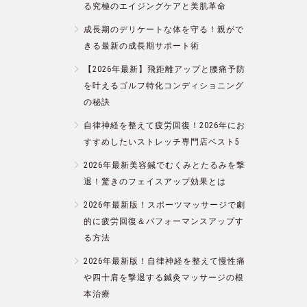
る究極のエイジングケアと美肌革命
成長期のデリケートな体を守る！親がで
きる最新の成長期サポート術
【2026年最新】飛距離アップと腰痛予防
を叶えるゴルフ特化コンディショニング
の秘訣
自律神経を整えて疲労回復！2026年にお
すすめしたいストレッチ専門店ベスト5
2026年最新美容鍼でむくみとたるみを撃
退！驚きのフェイスアップ効果とは
2026年最新版！スポーツマッサージで劇
的に疲労回復＆パフォーマンスアップす
る方法
2026年最新版！自律神経を整えて慢性痛
や四十肩を撃退する鍼灸マッサージの根
本治療