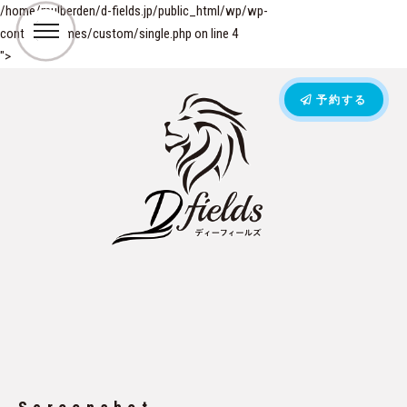
/home/mulberden/d-fields.jp/public_html/wp/wp-
content/themes/custom/single.php on line
4
">
予約する