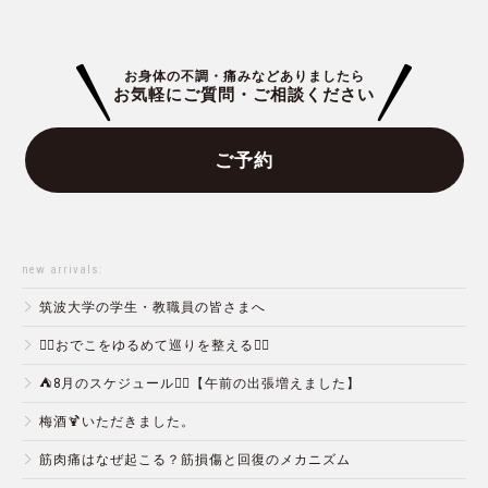
お身体の不調・痛みなどありましたら
お気軽にご質問・ご相談ください
ご予約
new arrivals:
筑波大学の学生・教職員の皆さまへ
💆‍♀️おでこをゆるめて巡りを整える💆‍♂️
⛺️8月のスケジュール🏄‍♂️【午前の出張増えました】
梅酒🍹いただきました。
筋肉痛はなぜ起こる？筋損傷と回復のメカニズム