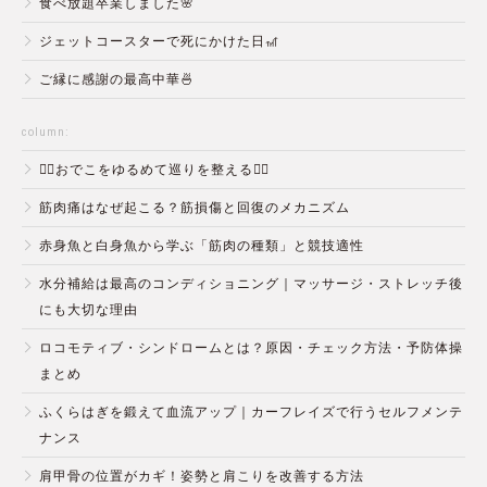
食べ放題卒業しました🌸
ジェットコースターで死にかけた日🎢
ご縁に感謝の最高中華🍜
column:
💆‍♀️おでこをゆるめて巡りを整える💆‍♂️
筋肉痛はなぜ起こる？筋損傷と回復のメカニズム
赤身魚と白身魚から学ぶ「筋肉の種類」と競技適性
水分補給は最高のコンディショニング｜マッサージ・ストレッチ後
にも大切な理由
ロコモティブ・シンドロームとは？原因・チェック方法・予防体操
まとめ
ふくらはぎを鍛えて血流アップ｜カーフレイズで行うセルフメンテ
ナンス
肩甲骨の位置がカギ！姿勢と肩こりを改善する方法