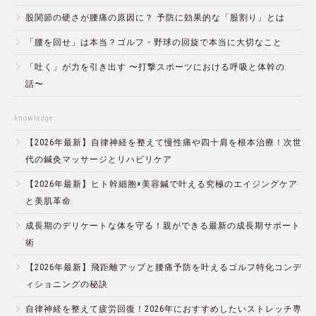
股関節の硬さが腰痛の原因に？ 予防に効果的な「股割り」とは
「腰を回せ」は本当？ゴルフ・野球の回旋で本当に大切なこと
「吐く」が力を引き出す 〜打撃スポーツにおける呼吸と体幹の
話〜
knowledge:
【2026年最新】自律神経を整えて慢性痛や四十肩を根本治療！次世
代の鍼灸マッサージとリハビリケア
【2026年最新】ヒト幹細胞×美容鍼で叶える究極のエイジングケア
と美肌革命
成長期のデリケートな体を守る！親ができる最新の成長期サポート
術
【2026年最新】飛距離アップと腰痛予防を叶えるゴルフ特化コンデ
ィショニングの秘訣
自律神経を整えて疲労回復！2026年におすすめしたいストレッチ専