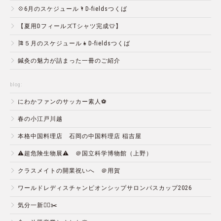
💠6月のスケジュール🌂D-fieldsつくば
【夏用DフィールズTシャツ完成👕】
🎏５月のスケジュール👧D-fieldsつくば
鍼灸の魅力が詰まった一冊のご紹介
blog:
にわかファンのサッカー素人⚽️
春の小江戸川越
本格中国料理店 石岡の中国料理店 稲吉屋
⚠️超危険生物展⚠️ ＠国立科学博物館（上野）
クラスメイトの開業祝いへ ＠用賀
ワールドレディスチャンピオンシップサロンパスカップ2026
気分一新💇‍♂️✂️