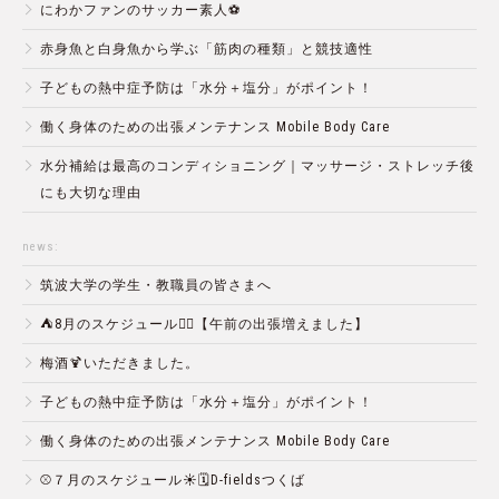
にわかファンのサッカー素人⚽️
赤身魚と白身魚から学ぶ「筋肉の種類」と競技適性
子どもの熱中症予防は「水分＋塩分」がポイント！
働く身体のための出張メンテナンス Mobile Body Care
水分補給は最高のコンディショニング｜マッサージ・ストレッチ後
にも大切な理由
news:
筑波大学の学生・教職員の皆さまへ
⛺️8月のスケジュール🏄‍♂️【午前の出張増えました】
梅酒🍹いただきました。
子どもの熱中症予防は「水分＋塩分」がポイント！
働く身体のための出張メンテナンス Mobile Body Care
⚾️７月のスケジュール☀️🗓D-fieldsつくば