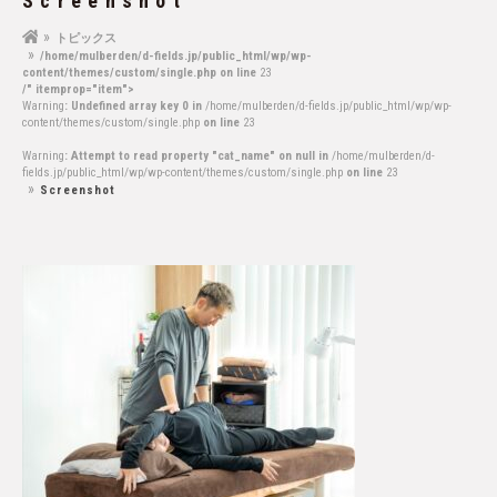
Screenshot
トピックス
/home/mulberden/d-fields.jp/public_html/wp/wp-
content/themes/custom/single.php on line
23
/" itemprop="item">
Warning
: Undefined array key 0 in
/home/mulberden/d-fields.jp/public_html/wp/wp-
content/themes/custom/single.php
on line
23
Warning
: Attempt to read property "cat_name" on null in
/home/mulberden/d-
fields.jp/public_html/wp/wp-content/themes/custom/single.php
on line
23
Screenshot