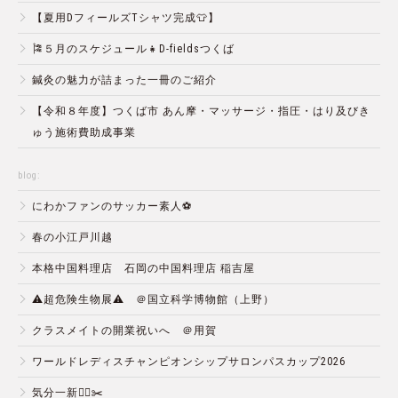
【夏用DフィールズTシャツ完成👕】
🎏５月のスケジュール👧D-fieldsつくば
鍼灸の魅力が詰まった一冊のご紹介
【令和８年度】つくば市 あん摩・マッサージ・指圧・はり及びき
ゅう施術費助成事業
blog:
にわかファンのサッカー素人⚽️
春の小江戸川越
本格中国料理店 石岡の中国料理店 稲吉屋
⚠️超危険生物展⚠️ ＠国立科学博物館（上野）
クラスメイトの開業祝いへ ＠用賀
ワールドレディスチャンピオンシップサロンパスカップ2026
気分一新💇‍♂️✂️