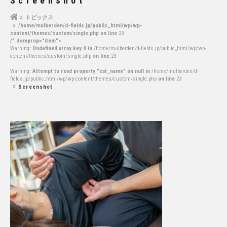
Screenshot
トピックス
/home/mulberden/d-fields.jp/public_html/wp/wp-
content/themes/custom/single.php on line
23
/" itemprop="item">
Warning
: Undefined array key 0 in
/home/mulberden/d-fields.jp/public_html/wp/wp-
content/themes/custom/single.php
on line
23
Warning
: Attempt to read property "cat_name" on null in
/home/mulberden/d-
fields.jp/public_html/wp/wp-content/themes/custom/single.php
on line
23
Screenshot