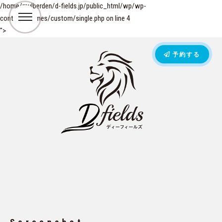
/home/mulberden/d-fields.jp/public_html/wp/wp-
content/themes/custom/single.php on line
4
">
予約する