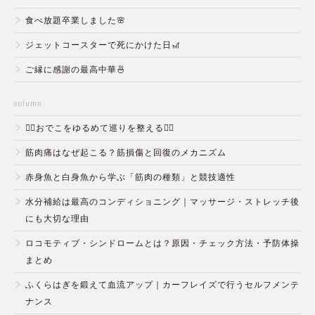
食べ放題卒業しました🌸
ジェットコースターで死にかけた日🎢
ご縁に感謝の最高中華🍜
column:
💆‍♀️おでこをゆるめて巡りを整える💆‍♂️
筋肉痛はなぜ起こる？筋損傷と回復のメカニズム
赤身魚と白身魚から学ぶ「筋肉の種類」と競技適性
水分補給は最高のコンディショニング｜マッサージ・ストレッチ後
にも大切な理由
ロコモティブ・シンドロームとは？原因・チェック方法・予防体操
まとめ
ふくらはぎを鍛えて血流アップ｜カーフレイズで行うセルフメンテ
ナンス