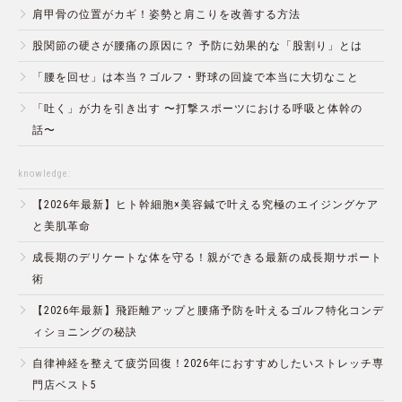
肩甲骨の位置がカギ！姿勢と肩こりを改善する方法
股関節の硬さが腰痛の原因に？ 予防に効果的な「股割り」とは
「腰を回せ」は本当？ゴルフ・野球の回旋で本当に大切なこと
「吐く」が力を引き出す 〜打撃スポーツにおける呼吸と体幹の
話〜
knowledge:
【2026年最新】ヒト幹細胞×美容鍼で叶える究極のエイジングケア
と美肌革命
成長期のデリケートな体を守る！親ができる最新の成長期サポート
術
【2026年最新】飛距離アップと腰痛予防を叶えるゴルフ特化コンデ
ィショニングの秘訣
自律神経を整えて疲労回復！2026年におすすめしたいストレッチ専
門店ベスト5