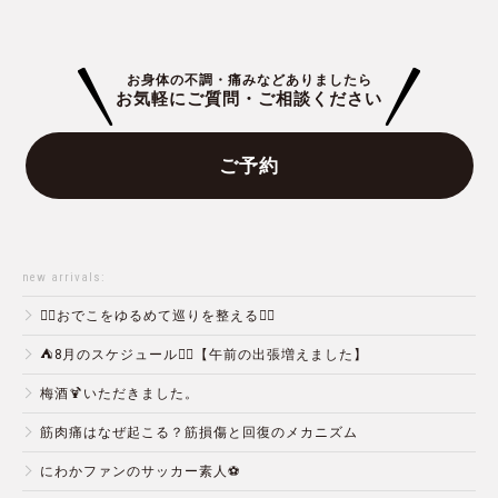
お身体の不調・痛みなどありましたら
お気軽にご質問・ご相談ください
ご予約
new arrivals:
💆‍♀️おでこをゆるめて巡りを整える💆‍♂️
⛺️8月のスケジュール🏄‍♂️【午前の出張増えました】
梅酒🍹いただきました。
筋肉痛はなぜ起こる？筋損傷と回復のメカニズム
にわかファンのサッカー素人⚽️