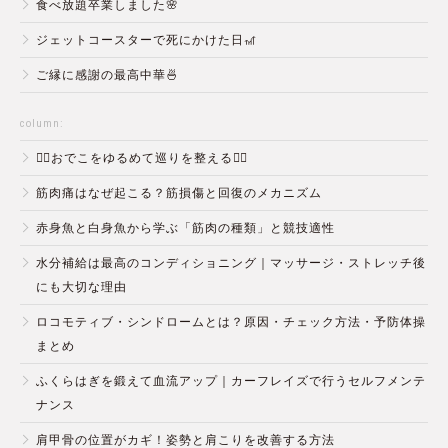
食べ放題卒業しました🌸
ジェットコースターで死にかけた日🎢
ご縁に感謝の最高中華🍜
column:
💆‍♀️おでこをゆるめて巡りを整える💆‍♂️
筋肉痛はなぜ起こる？筋損傷と回復のメカニズム
赤身魚と白身魚から学ぶ「筋肉の種類」と競技適性
水分補給は最高のコンディショニング｜マッサージ・ストレッチ後
にも大切な理由
ロコモティブ・シンドロームとは？原因・チェック方法・予防体操
まとめ
ふくらはぎを鍛えて血流アップ｜カーフレイズで行うセルフメンテ
ナンス
肩甲骨の位置がカギ！姿勢と肩こりを改善する方法