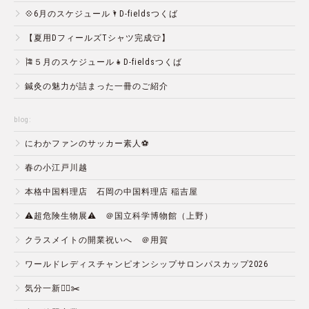
💠6月のスケジュール🌂D-fieldsつくば
【夏用DフィールズTシャツ完成👕】
🎏５月のスケジュール👧D-fieldsつくば
鍼灸の魅力が詰まった一冊のご紹介
blog:
にわかファンのサッカー素人⚽️
春の小江戸川越
本格中国料理店 石岡の中国料理店 稲吉屋
⚠️超危険生物展⚠️ ＠国立科学博物館（上野）
クラスメイトの開業祝いへ ＠用賀
ワールドレディスチャンピオンシップサロンパスカップ2026
気分一新💇‍♂️✂️