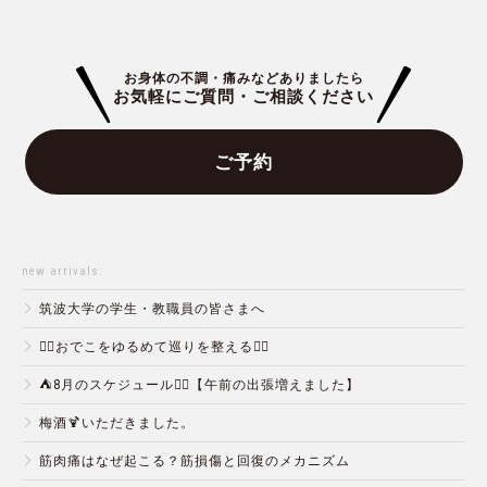
お身体の不調・痛みなどありましたら
お気軽にご質問・ご相談ください
ご予約
new arrivals:
筑波大学の学生・教職員の皆さまへ
💆‍♀️おでこをゆるめて巡りを整える💆‍♂️
⛺️8月のスケジュール🏄‍♂️【午前の出張増えました】
梅酒🍹いただきました。
筋肉痛はなぜ起こる？筋損傷と回復のメカニズム