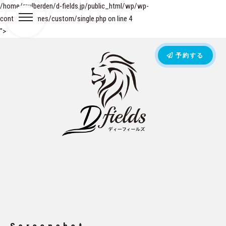
/home/mulberden/d-fields.jp/public_html/wp/wp-
content/themes/custom/single.php on line
4
">
予約する