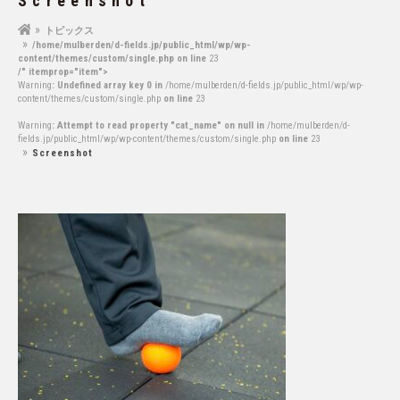
Screenshot
トピックス
/home/mulberden/d-fields.jp/public_html/wp/wp-
content/themes/custom/single.php on line
23
/" itemprop="item">
Warning
: Undefined array key 0 in
/home/mulberden/d-fields.jp/public_html/wp/wp-
content/themes/custom/single.php
on line
23
Warning
: Attempt to read property "cat_name" on null in
/home/mulberden/d-
fields.jp/public_html/wp/wp-content/themes/custom/single.php
on line
23
Screenshot