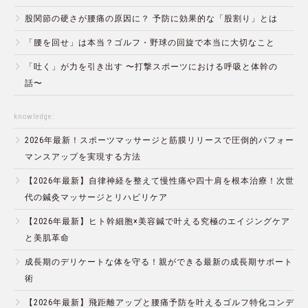
股関節の硬さが腰痛の原因に？ 予防に効果的な「股割り」とは
「腰を回せ」は本当？ゴルフ・野球の回旋で本当に大切なこと
「吐く」が力を引き出す 〜打撃スポーツにおける呼吸と体幹の
話〜
knowledge:
2026年最新！スポーツマッサージと筋膜リリースで圧倒的パフォー
マンスアップを実現する方法
【2026年最新】自律神経を整えて慢性痛や四十肩を根本治療！次世
代の鍼灸マッサージとリハビリケア
【2026年最新】ヒト幹細胞×美容鍼で叶える究極のエイジングケア
と美肌革命
成長期のデリケートな体を守る！親ができる最新の成長期サポート
術
【2026年最新】飛距離アップと腰痛予防を叶えるゴルフ特化コンデ