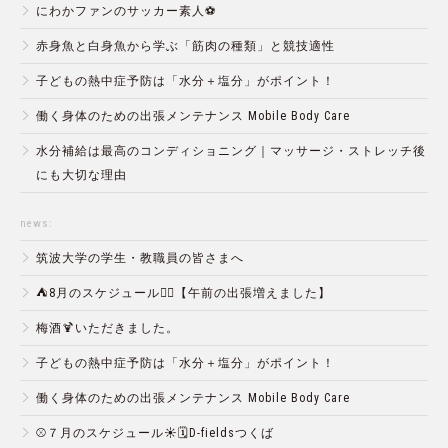
にわかファンのサッカー素人⚽️
赤身魚と白身魚から学ぶ「筋肉の種類」と競技適性
子どもの熱中症予防は「水分＋塩分」がポイント！
働く身体のための出張メンテナンス Mobile Body Care
水分補給は最高のコンディショニング｜マッサージ・ストレッチ後
にも大切な理由
news:
筑波大学の学生・教職員の皆さまへ
⛺️8月のスケジュール🏄‍♂️【午前の出張増えました】
梅酒🍹いただきました。
子どもの熱中症予防は「水分＋塩分」がポイント！
働く身体のための出張メンテナンス Mobile Body Care
⚾️７月のスケジュール☀️🗓D-fieldsつくば