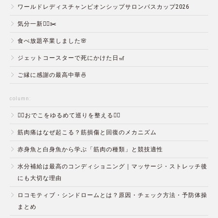
ワールドレディスチャンピオンシップサロンパスカップ2026
気分一新💇‍♂️✂️
食べ放題卒業しました🌸
ジェットコースターで死にかけた日🎢
ご縁に感謝の最高中華🍜
column:
💆‍♀️おでこをゆるめて巡りを整える💆‍♂️
筋肉痛はなぜ起こる？筋損傷と回復のメカニズム
赤身魚と白身魚から学ぶ「筋肉の種類」と競技適性
水分補給は最高のコンディショニング｜マッサージ・ストレッチ後
にも大切な理由
ロコモティブ・シンドロームとは？原因・チェック方法・予防体操
まとめ