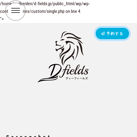
/home/mulberden/d-fields.jp/public_html/wp/wp-
content/themes/custom/single.php on line
4
">
予約する