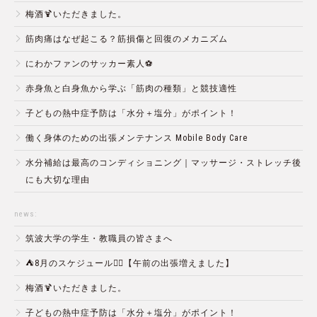
梅酒🍹いただきました。
筋肉痛はなぜ起こる？筋損傷と回復のメカニズム
にわかファンのサッカー素人⚽️
赤身魚と白身魚から学ぶ「筋肉の種類」と競技適性
子どもの熱中症予防は「水分＋塩分」がポイント！
働く身体のための出張メンテナンス Mobile Body Care
水分補給は最高のコンディショニング｜マッサージ・ストレッチ後
にも大切な理由
news:
筑波大学の学生・教職員の皆さまへ
⛺️8月のスケジュール🏄‍♂️【午前の出張増えました】
梅酒🍹いただきました。
子どもの熱中症予防は「水分＋塩分」がポイント！