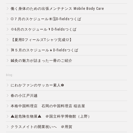
働く身体のための出張メンテナンス Mobile Body Care
⚾️７月のスケジュール☀️🗓D-fieldsつくば
💠6月のスケジュール🌂D-fieldsつくば
【夏用DフィールズTシャツ完成👕】
🎏５月のスケジュール👧D-fieldsつくば
鍼灸の魅力が詰まった一冊のご紹介
blog:
にわかファンのサッカー素人⚽️
春の小江戸川越
本格中国料理店 石岡の中国料理店 稲吉屋
⚠️超危険生物展⚠️ ＠国立科学博物館（上野）
クラスメイトの開業祝いへ ＠用賀