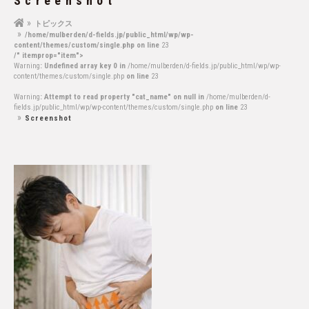
Screenshot
トピックス
/home/mulberden/d-fields.jp/public_html/wp/wp-
content/themes/custom/single.php on line
23
/" itemprop="item">
Warning
: Undefined array key 0 in
/home/mulberden/d-fields.jp/public_html/wp/wp-
content/themes/custom/single.php
on line
23
Warning
: Attempt to read property "cat_name" on null in
/home/mulberden/d-
fields.jp/public_html/wp/wp-content/themes/custom/single.php
on line
23
Screenshot