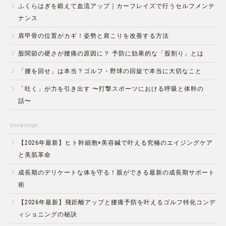
ふくらはぎを鍛えて血流アップ｜カーフレイズで行うセルフメンテ
ナンス
肩甲骨の位置がカギ！姿勢と肩こりを改善する方法
股関節の硬さが腰痛の原因に？ 予防に効果的な「股割り」とは
「腰を回せ」は本当？ゴルフ・野球の回旋で本当に大切なこと
「吐く」が力を引き出す 〜打撃スポーツにおける呼吸と体幹の
話〜
knowledge:
【2026年最新】ヒト幹細胞×美容鍼で叶える究極のエイジングケア
と美肌革命
成長期のデリケートな体を守る！親ができる最新の成長期サポート
術
【2026年最新】飛距離アップと腰痛予防を叶えるゴルフ特化コンデ
ィショニングの秘訣