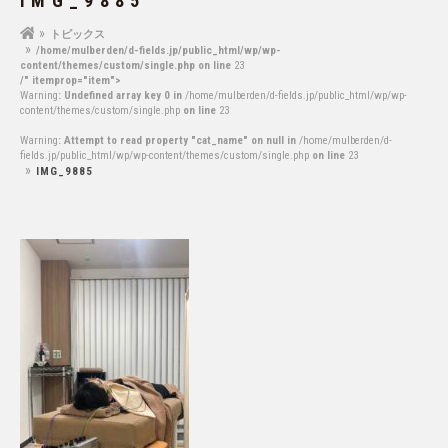
IMG_9885
トピックス
/home/mulberden/d-fields.jp/public_html/wp/wp-
content/themes/custom/single.php on line
23
/" itemprop="item">
Warning
: Undefined array key 0 in
/home/mulberden/d-fields.jp/public_html/wp/wp-
content/themes/custom/single.php
on line
23
Warning
: Attempt to read property "cat_name" on null in
/home/mulberden/d-
fields.jp/public_html/wp/wp-content/themes/custom/single.php
on line
23
IMG_9885