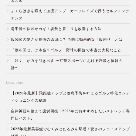
まとめ
ふくらはぎを鍛えて血流アップ｜カーフレイズで行うセルフメンテ
ナンス
肩甲骨の位置がカギ！姿勢と肩こりを改善する方法
股関節の硬さが腰痛の原因に？ 予防に効果的な「股割り」とは
「腰を回せ」は本当？ゴルフ・野球の回旋で本当に大切なこと
「吐く」が力を引き出す 〜打撃スポーツにおける呼吸と体幹の
話〜
knowledge:
【2026年最新】飛距離アップと腰痛予防を叶えるゴルフ特化コンデ
ィショニングの秘訣
自律神経を整えて疲労回復！2026年におすすめしたいストレッチ専
門店ベスト5
2026年最新美容鍼でむくみとたるみを撃退！驚きのフェイスアップ