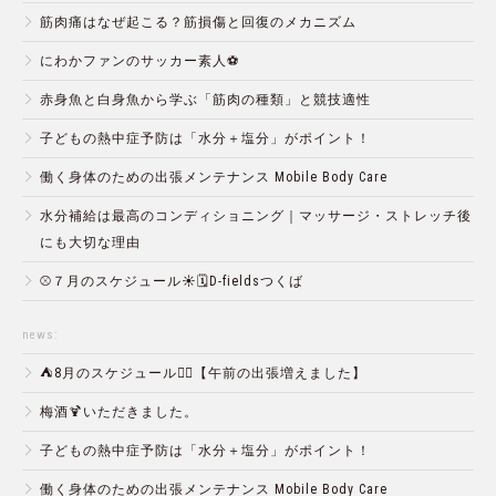
筋肉痛はなぜ起こる？筋損傷と回復のメカニズム
にわかファンのサッカー素人⚽️
赤身魚と白身魚から学ぶ「筋肉の種類」と競技適性
子どもの熱中症予防は「水分＋塩分」がポイント！
働く身体のための出張メンテナンス Mobile Body Care
水分補給は最高のコンディショニング｜マッサージ・ストレッチ後
にも大切な理由
⚾️７月のスケジュール☀️🗓D-fieldsつくば
news:
⛺️8月のスケジュール🏄‍♂️【午前の出張増えました】
梅酒🍹いただきました。
子どもの熱中症予防は「水分＋塩分」がポイント！
働く身体のための出張メンテナンス Mobile Body Care