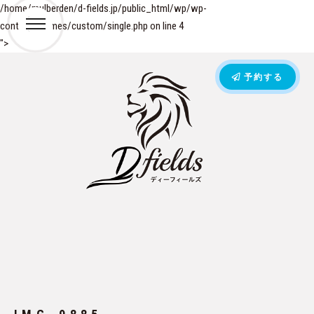
/home/mulberden/d-fields.jp/public_html/wp/wp-
content/themes/custom/single.php on line
4
">
予約する