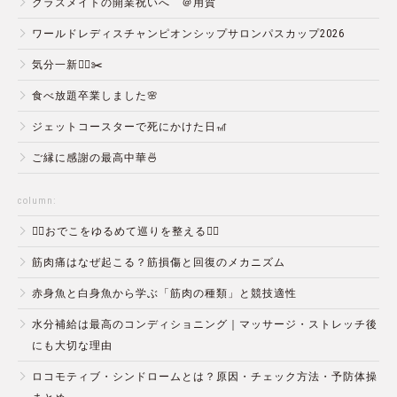
クラスメイトの開業祝いへ ＠用賀
ワールドレディスチャンピオンシップサロンパスカップ2026
気分一新💇‍♂️✂️
食べ放題卒業しました🌸
ジェットコースターで死にかけた日🎢
ご縁に感謝の最高中華🍜
column:
💆‍♀️おでこをゆるめて巡りを整える💆‍♂️
筋肉痛はなぜ起こる？筋損傷と回復のメカニズム
赤身魚と白身魚から学ぶ「筋肉の種類」と競技適性
水分補給は最高のコンディショニング｜マッサージ・ストレッチ後
にも大切な理由
ロコモティブ・シンドロームとは？原因・チェック方法・予防体操