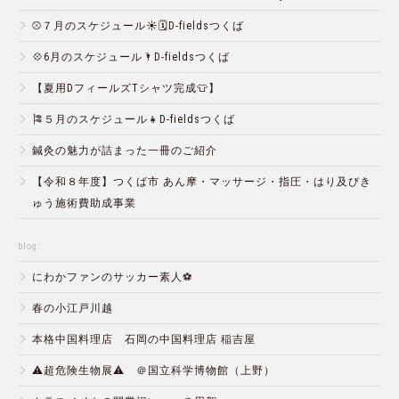
⚾️７月のスケジュール☀️🗓D-fieldsつくば
💠6月のスケジュール🌂D-fieldsつくば
【夏用DフィールズTシャツ完成👕】
🎏５月のスケジュール👧D-fieldsつくば
鍼灸の魅力が詰まった一冊のご紹介
【令和８年度】つくば市 あん摩・マッサージ・指圧・はり及びき
ゅう施術費助成事業
blog:
にわかファンのサッカー素人⚽️
春の小江戸川越
本格中国料理店 石岡の中国料理店 稲吉屋
⚠️超危険生物展⚠️ ＠国立科学博物館（上野）