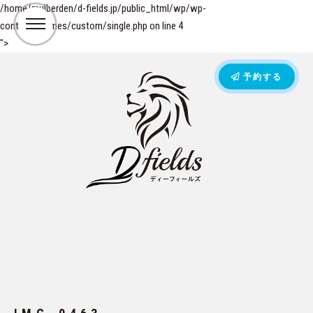
/home/mulberden/d-fields.jp/public_html/wp/wp-
content/themes/custom/single.php on line
4
">
予約する