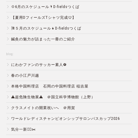
💠6月のスケジュール🌂D-fieldsつくば
【夏用DフィールズTシャツ完成👕】
🎏５月のスケジュール👧D-fieldsつくば
鍼灸の魅力が詰まった一冊のご紹介
blog:
にわかファンのサッカー素人⚽️
春の小江戸川越
本格中国料理店 石岡の中国料理店 稲吉屋
⚠️超危険生物展⚠️ ＠国立科学博物館（上野）
クラスメイトの開業祝いへ ＠用賀
ワールドレディスチャンピオンシップサロンパスカップ2026
気分一新💇‍♂️✂️