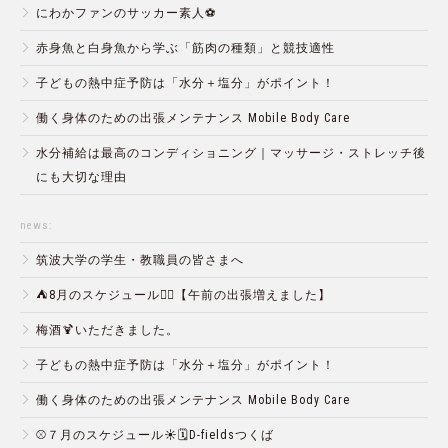
にわかファンのサッカー素人⚽️
赤身魚と白身魚から学ぶ「筋肉の種類」と競技適性
子どもの熱中症予防は「水分＋塩分」がポイント！
働く身体のための出張メンテナンス Mobile Body Care
水分補給は最高のコンディショニング｜マッサージ・ストレッチ後
にも大切な理由
news:
筑波大学の学生・教職員の皆さまへ
⛺️8月のスケジュール🏄‍♂️【午前の出張増えました】
梅酒🍹いただきました。
子どもの熱中症予防は「水分＋塩分」がポイント！
働く身体のための出張メンテナンス Mobile Body Care
⚾️７月のスケジュール☀️🗓D-fieldsつくば