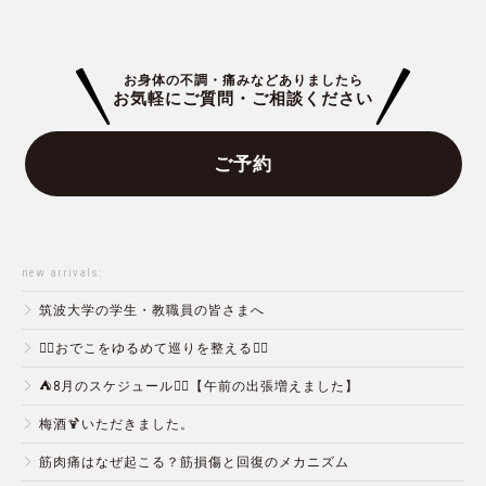
お身体の不調・痛みなどありましたら
お気軽にご質問・ご相談ください
ご予約
new arrivals:
筑波大学の学生・教職員の皆さまへ
💆‍♀️おでこをゆるめて巡りを整える💆‍♂️
⛺️8月のスケジュール🏄‍♂️【午前の出張増えました】
梅酒🍹いただきました。
筋肉痛はなぜ起こる？筋損傷と回復のメカニズム