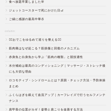
食べ放題卒業しました🌸
ジェットコースターで死にかけた日🎢
ご縁に感謝の最高中華🍜
column:
💆‍♀️おでこをゆるめて巡りを整える💆‍♂️
筋肉痛はなぜ起こる？筋損傷と回復のメカニズム
赤身魚と白身魚から学ぶ「筋肉の種類」と競技適性
水分補給は最高のコンディショニング｜マッサージ・ストレッチ後
にも大切な理由
ロコモティブ・シンドロームとは？原因・チェック方法・予防体操
まとめ
ふくらはぎを鍛えて血流アップ｜カーフレイズで行うセルフメンテ
ナンス
肩甲骨の位置がカギ！姿勢と肩こりを改善する方法