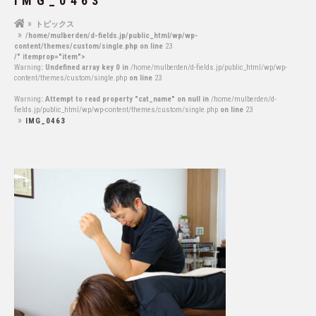
IMG_0463
トピックス
/home/mulberden/d-fields.jp/public_html/wp/wp-
content/themes/custom/single.php on line
23
/" itemprop="item">
Warning
: Undefined array key 0 in
/home/mulberden/d-fields.jp/public_html/wp/wp-
content/themes/custom/single.php
on line
23
Warning
: Attempt to read property "cat_name" on null in
/home/mulberden/d-
fields.jp/public_html/wp/wp-content/themes/custom/single.php
on line
23
IMG_0463