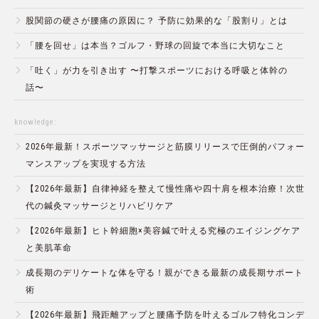
股関節の硬さが腰痛の原因に？ 予防に効果的な「股割り」とは
「腰を回せ」は本当？ゴルフ・野球の回旋で本当に大切なこと
「吐く」が力を引き出す 〜打撃スポーツにおける呼吸と体幹の
話〜
knowledge:
2026年最新！スポーツマッサージと筋膜リリースで圧倒的パフォー
マンスアップを実現する方法
【2026年最新】自律神経を整えて慢性痛や四十肩を根本治療！次世
代の鍼灸マッサージとリハビリケア
【2026年最新】ヒト幹細胞×美容鍼で叶える究極のエイジングケア
と美肌革命
成長期のデリケートな体を守る！親ができる最新の成長期サポート
術
【2026年最新】飛距離アップと腰痛予防を叶えるゴルフ特化コンデ