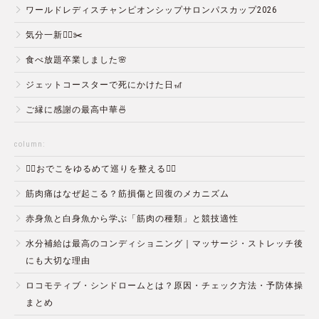
ワールドレディスチャンピオンシップサロンパスカップ2026
気分一新💇‍♂️✂️
食べ放題卒業しました🌸
ジェットコースターで死にかけた日🎢
ご縁に感謝の最高中華🍜
column:
💆‍♀️おでこをゆるめて巡りを整える💆‍♂️
筋肉痛はなぜ起こる？筋損傷と回復のメカニズム
赤身魚と白身魚から学ぶ「筋肉の種類」と競技適性
水分補給は最高のコンディショニング｜マッサージ・ストレッチ後
にも大切な理由
ロコモティブ・シンドロームとは？原因・チェック方法・予防体操
まとめ