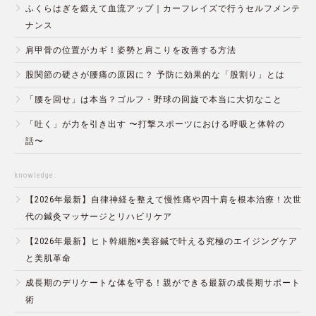
ふくらはぎを鍛えて血流アップ｜カーフレイズで行うセルフメンテ
ナンス
肩甲骨の位置がカギ！姿勢と肩こりを改善する方法
股関節の硬さが腰痛の原因に？ 予防に効果的な「股割り」とは
「腰を回せ」は本当？ゴルフ・野球の回旋で本当に大切なこと
「吐く」が力を引き出す 〜打撃スポーツにおける呼吸と体幹の
話〜
knowledge:
【2026年最新】自律神経を整えて慢性痛や四十肩を根本治療！次世
代の鍼灸マッサージとリハビリケア
【2026年最新】ヒト幹細胞×美容鍼で叶える究極のエイジングケア
と美肌革命
成長期のデリケートな体を守る！親ができる最新の成長期サポート
術