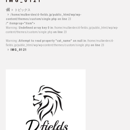
IMG_0121
トピックス
/home/mulberden/d-fields.jp/public_html/wp/wp-
content/themes/custom/single.php on line
23
/" itemprop="item">
Warning
: Undefined array key 0 in
/home/mulberden/d-fields.jp/public_html/wp/wp-
content/themes/custom/single.php
on line
23
Warning
: Attempt to read property "cat_name" on null in
/home/mulberden/d-
fields.jp/public_html/wp/wp-content/themes/custom/single.php
on line
23
IMG_0121