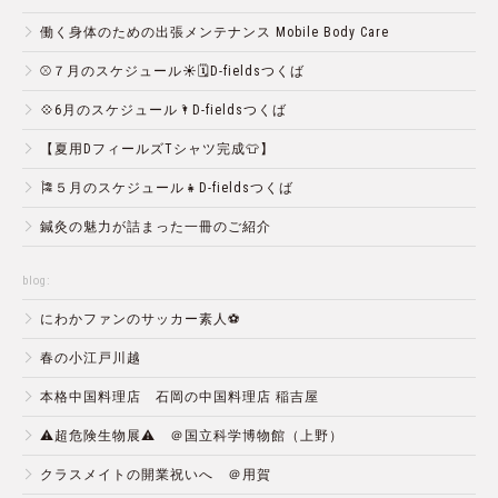
働く身体のための出張メンテナンス Mobile Body Care
⚾️７月のスケジュール☀️🗓D-fieldsつくば
💠6月のスケジュール🌂D-fieldsつくば
【夏用DフィールズTシャツ完成👕】
🎏５月のスケジュール👧D-fieldsつくば
鍼灸の魅力が詰まった一冊のご紹介
blog:
にわかファンのサッカー素人⚽️
春の小江戸川越
本格中国料理店 石岡の中国料理店 稲吉屋
⚠️超危険生物展⚠️ ＠国立科学博物館（上野）
クラスメイトの開業祝いへ ＠用賀