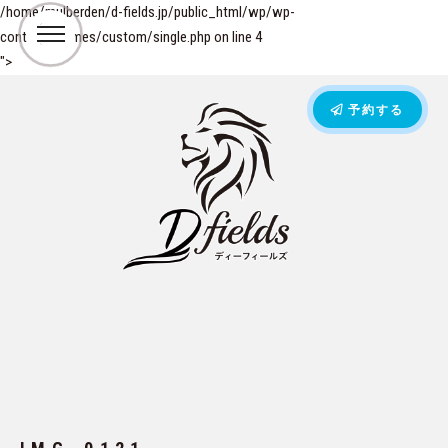
/home/mulberden/d-fields.jp/public_html/wp/wp-
content/themes/custom/single.php on line
4
">
予約する