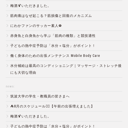
梅酒🍹いただきました。
筋肉痛はなぜ起こる？筋損傷と回復のメカニズム
にわかファンのサッカー素人⚽️
赤身魚と白身魚から学ぶ「筋肉の種類」と競技適性
子どもの熱中症予防は「水分＋塩分」がポイント！
働く身体のための出張メンテナンス Mobile Body Care
水分補給は最高のコンディショニング｜マッサージ・ストレッチ後
にも大切な理由
news:
筑波大学の学生・教職員の皆さまへ
⛺️8月のスケジュール🏄‍♂️【午前の出張増えました】
梅酒🍹いただきました。
子どもの熱中症予防は「水分＋塩分」がポイント！