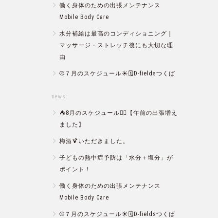
働く身体のための出張メンテナンス
Mobile Body Care
水分補給は最高のコンディショニング｜
マッサージ・ストレッチ後にも大切な理
由
⚾️７月のスケジュール☀️🗓D-fieldsつくば
news:
⛺️8月のスケジュール🏄‍♂️【午前の出張増え
ました】
梅酒🍹いただきました。
子どもの熱中症予防は「水分＋塩分」が
ポイント！
働く身体のための出張メンテナンス
Mobile Body Care
⚾️７月のスケジュール☀️🗓D-fieldsつくば