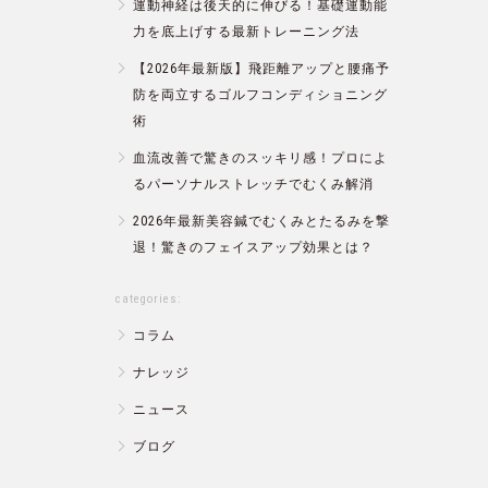
運動神経は後天的に伸びる！基礎運動能
力を底上げする最新トレーニング法
【2026年最新版】飛距離アップと腰痛予
防を両立するゴルフコンディショニング
術
血流改善で驚きのスッキリ感！プロによ
るパーソナルストレッチでむくみ解消
2026年最新美容鍼でむくみとたるみを撃
退！驚きのフェイスアップ効果とは？
categories:
コラム
ナレッジ
ニュース
ブログ