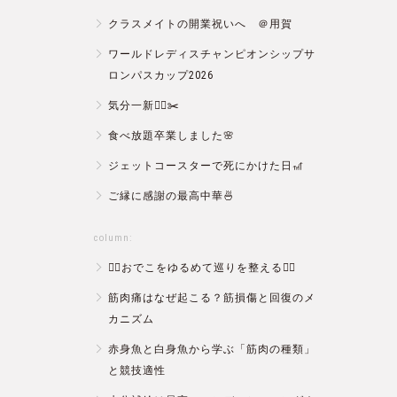
クラスメイトの開業祝いへ ＠用賀
ワールドレディスチャンピオンシップサ
ロンパスカップ2026
気分一新💇‍♂️✂️
食べ放題卒業しました🌸
ジェットコースターで死にかけた日🎢
ご縁に感謝の最高中華🍜
column:
💆‍♀️おでこをゆるめて巡りを整える💆‍♂️
筋肉痛はなぜ起こる？筋損傷と回復のメ
カニズム
赤身魚と白身魚から学ぶ「筋肉の種類」
と競技適性