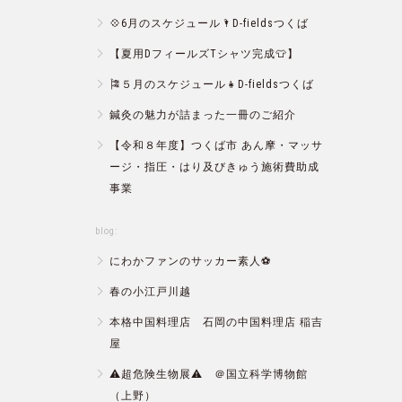
💠6月のスケジュール🌂D-fieldsつくば
【夏用DフィールズTシャツ完成👕】
🎏５月のスケジュール👧D-fieldsつくば
鍼灸の魅力が詰まった一冊のご紹介
【令和８年度】つくば市 あん摩・マッサ
ージ・指圧・はり及びきゅう施術費助成
事業
blog:
にわかファンのサッカー素人⚽️
春の小江戸川越
本格中国料理店 石岡の中国料理店 稲吉
屋
⚠️超危険生物展⚠️ ＠国立科学博物館
（上野）