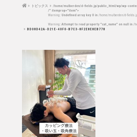
トピックス
/home/mulberden/d-fields.jp/public_html/wp/wp-conte
/" itemprop="item">
Warning
: Undefined array key 0 in
/home/mulberden/d-fields.
Warning
: Attempt to read property "cat_name" on null in
/h
BD08D42A-D21E-40F0-B7C3-8F2E8E8EB778