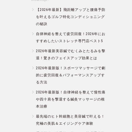
【2026年最新】飛距離アップと腰痛予防
を叶えるゴルフ特化コンディショニング
の秘訣
自律神経を整えて疲労回復！2026年にお
すすめしたいストレッチ専門店ベスト5
2026年最新美容鍼でむくみとたるみを撃
退！驚きのフェイスアップ効果とは
2026年最新版！スポーツマッサージで劇
的に疲労回復＆パフォーマンスアップす
る方法
2026年最新版！自律神経を整えて慢性痛
や四十肩を撃退する鍼灸マッサージの根
本治療
最先端のヒト幹細胞と美容鍼で叶える！
究極の美肌＆エイジングケア体験