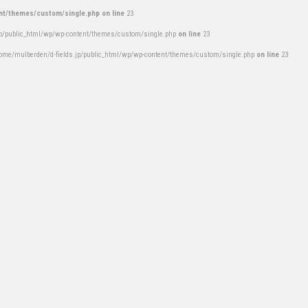
nt/themes/custom/single.php on line
23
jp/public_html/wp/wp-content/themes/custom/single.php
on line
23
ome/mulberden/d-fields.jp/public_html/wp/wp-content/themes/custom/single.php
on line
23