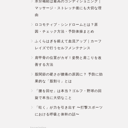
水分補給は最高のコンディショニング｜
マッサージ・ストレッチ後にも大切な理
由
ロコモティブ・シンドロームとは？原
因・チェック方法・予防体操まとめ
ふくらはぎを鍛えて血流アップ｜カーフ
レイズで行うセルフメンテナンス
肩甲骨の位置がカギ！姿勢と肩こりを改
善する方法
股関節の硬さが腰痛の原因に？ 予防に効
果的な「股割り」とは
「腰を回せ」は本当？ゴルフ・野球の回
旋で本当に大切なこと
「吐く」が力を引き出す 〜打撃スポーツ
における呼吸と体幹の話〜
knowledge: