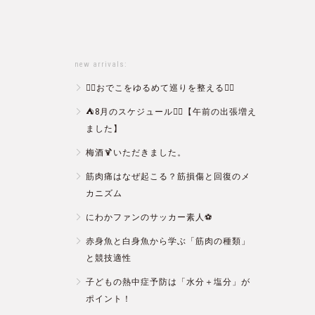
new arrivals:
💆‍♀️おでこをゆるめて巡りを整える💆‍♂️
⛺️8月のスケジュール🏄‍♂️【午前の出張増え
ました】
梅酒🍹いただきました。
筋肉痛はなぜ起こる？筋損傷と回復のメ
カニズム
にわかファンのサッカー素人⚽️
赤身魚と白身魚から学ぶ「筋肉の種類」
と競技適性
子どもの熱中症予防は「水分＋塩分」が
ポイント！