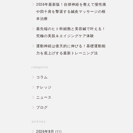
2026年最新版！自律神経を整えて慢性痛
や四十肩を撃退する鍼灸マッサージの根
本治療
最先端のヒト幹細胞と美容鍼で叶える！
究極の美肌＆エイジングケア体験
運動神経は後天的に伸びる！基礎運動能
力を底上げする最新トレーニング法
categories:
コラム
ナレッジ
ニュース
ブログ
archives:
2026年8月
(11)