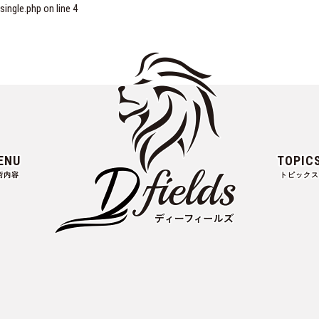
ngle.php on line
4
ENU
TOPIC
術内容
トピックス