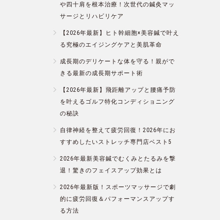
や四十肩を根本治療！次世代の鍼灸マッ
サージとリハビリケア
【2026年最新】ヒト幹細胞×美容鍼で叶え
る究極のエイジングケアと美肌革命
成長期のデリケートな体を守る！親がで
きる最新の成長期サポート術
【2026年最新】飛距離アップと腰痛予防
を叶えるゴルフ特化コンディショニング
の秘訣
自律神経を整えて疲労回復！2026年にお
すすめしたいストレッチ専門店ベスト5
2026年最新美容鍼でむくみとたるみを撃
退！驚きのフェイスアップ効果とは
2026年最新版！スポーツマッサージで劇
的に疲労回復＆パフォーマンスアップす
る方法