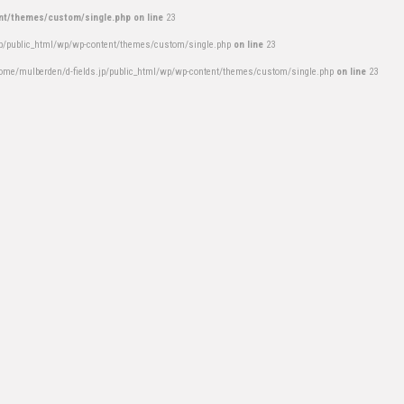
nt/themes/custom/single.php on line
23
jp/public_html/wp/wp-content/themes/custom/single.php
on line
23
ome/mulberden/d-fields.jp/public_html/wp/wp-content/themes/custom/single.php
on line
23