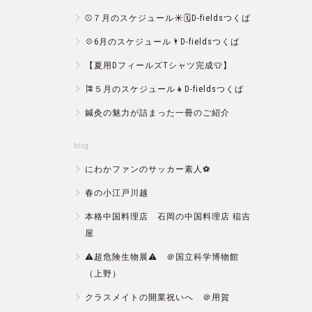
⚾️７月のスケジュール☀️🗓D-fieldsつくば
💠6月のスケジュール🌂D-fieldsつくば
【夏用DフィールズTシャツ完成👕】
🎏５月のスケジュール👧D-fieldsつくば
鍼灸の魅力が詰まった一冊のご紹介
blog:
にわかファンのサッカー素人⚽️
春の小江戸川越
本格中国料理店 石岡の中国料理店 稲吉
屋
⚠️超危険生物展⚠️ ＠国立科学博物館
（上野）
クラスメイトの開業祝いへ ＠用賀