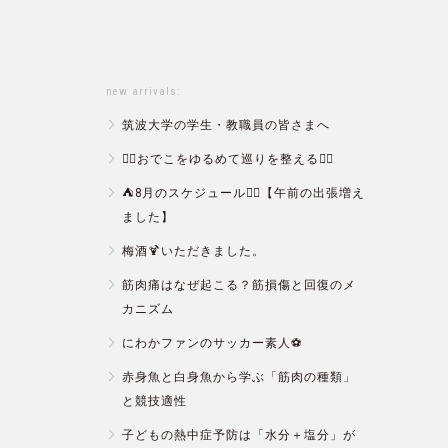
new arrivals:
筑波大学の学生・教職員の皆さまへ
💆‍♀️おでこをゆるめて巡りを整える💆‍♂️
⛺️8月のスケジュール🏄‍♂️【午前の出張増え
ました】
梅酒🍹いただきました。
筋肉痛はなぜ起こる？筋損傷と回復のメ
カニズム
にわかファンのサッカー素人⚽️
赤身魚と白身魚から学ぶ「筋肉の種類」
と競技適性
子どもの熱中症予防は「水分＋塩分」が