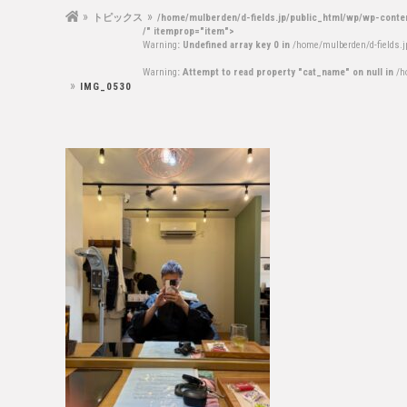
トピックス
/home/mulberden/d-fields.jp/public_html/wp/wp-conte
/" itemprop="item">
Warning
: Undefined array key 0 in
/home/mulberden/d-fields.
Warning
: Attempt to read property "cat_name" on null in
/h
IMG_0530