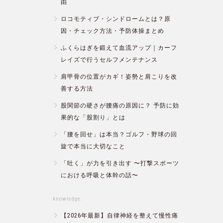
由
ロコモティブ・シンドロームとは？原
因・チェック方法・予防体操まとめ
ふくらはぎを鍛えて血流アップ｜カーフ
レイズで行うセルフメンテナンス
肩甲骨の位置がカギ！姿勢と肩こりを改
善する方法
股関節の硬さが腰痛の原因に？ 予防に効
果的な「股割り」とは
「腰を回せ」は本当？ゴルフ・野球の回
旋で本当に大切なこと
「吐く」が力を引き出す 〜打撃スポーツ
における呼吸と体幹の話〜
knowledge:
【2026年最新】自律神経を整えて慢性痛