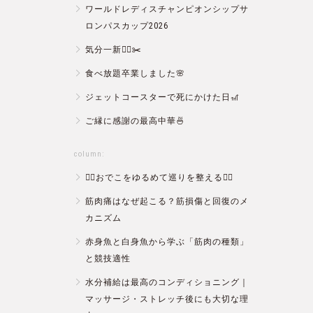
ワールドレディスチャンピオンシップサ
ロンパスカップ2026
気分一新💇‍♂️✂️
食べ放題卒業しました🌸
ジェットコースターで死にかけた日🎢
ご縁に感謝の最高中華🍜
column:
💆‍♀️おでこをゆるめて巡りを整える💆‍♂️
筋肉痛はなぜ起こる？筋損傷と回復のメ
カニズム
赤身魚と白身魚から学ぶ「筋肉の種類」
と競技適性
水分補給は最高のコンディショニング｜
マッサージ・ストレッチ後にも大切な理