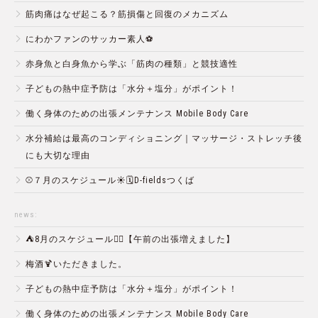
筋肉痛はなぜ起こる？筋損傷と回復のメカニズム
にわかファンのサッカー素人⚽️
赤身魚と白身魚から学ぶ「筋肉の種類」と競技適性
子どもの熱中症予防は「水分＋塩分」がポイント！
働く身体のための出張メンテナンス Mobile Body Care
水分補給は最高のコンディショニング｜マッサージ・ストレッチ後
にも大切な理由
⚾️７月のスケジュール☀️🗓D-fieldsつくば
news:
⛺️8月のスケジュール🏄‍♂️【午前の出張増えました】
梅酒🍹いただきました。
子どもの熱中症予防は「水分＋塩分」がポイント！
働く身体のための出張メンテナンス Mobile Body Care