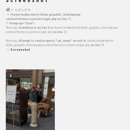
Screenshot
トピックス
/home/mulberden/d-fields.jp/public_html/wp/wp-
content/themes/custom/single.php on line
23
/" itemprop="item">
Warning
: Undefined array key 0 in
/home/mulberden/d-fields.jp/public_html/wp/wp-
content/themes/custom/single.php
on line
23
Warning
: Attempt to read property "cat_name" on null in
/home/mulberden/d-
fields.jp/public_html/wp/wp-content/themes/custom/single.php
on line
23
Screenshot