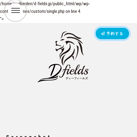
/home/mulberden/d-fields.jp/public_html/wp/wp-
content/themes/custom/single.php on line
4
">
予約する