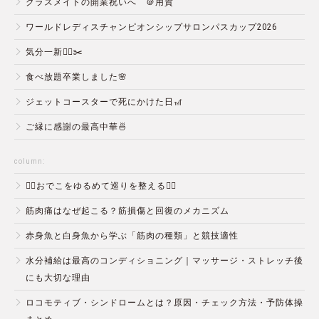
クラスメイトの開業祝いへ ＠用賀
ワールドレディスチャンピオンシップサロンパスカップ2026
気分一新💇‍♂️✂️
食べ放題卒業しました🌸
ジェットコースターで死にかけた日🎢
ご縁に感謝の最高中華🍜
column:
💆‍♀️おでこをゆるめて巡りを整える💆‍♂️
筋肉痛はなぜ起こる？筋損傷と回復のメカニズム
赤身魚と白身魚から学ぶ「筋肉の種類」と競技適性
水分補給は最高のコンディショニング｜マッサージ・ストレッチ後
にも大切な理由
ロコモティブ・シンドロームとは？原因・チェック方法・予防体操