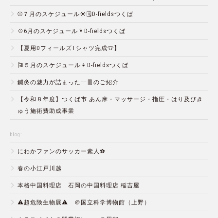
⚾️７月のスケジュール☀️🗓D-fieldsつくば
💠6月のスケジュール🌂D-fieldsつくば
【夏用DフィールズTシャツ完成👕】
🎏５月のスケジュール👧D-fieldsつくば
鍼灸の魅力が詰まった一冊のご紹介
【令和８年度】つくば市 あん摩・マッサージ・指圧・はり及びき
ゅう施術費助成事業
blog:
にわかファンのサッカー素人⚽️
春の小江戸川越
本格中国料理店 石岡の中国料理店 稲吉屋
⚠️超危険生物展⚠️ ＠国立科学博物館（上野）