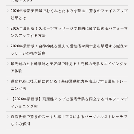
門店ベスト5
2026年最新美容鍼でむくみとたるみを撃退！驚きのフェイスアップ
効果とは
2026年最新版！スポーツマッサージで劇的に疲労回復＆パフォーマ
ンスアップする方法
2026年最新版！自律神経を整えて慢性痛や四十肩を撃退する鍼灸マ
ッサージの根本治療
最先端のヒト幹細胞と美容鍼で叶える！究極の美肌＆エイジングケ
ア体験
運動神経は後天的に伸びる！基礎運動能力を底上げする最新トレー
ニング法
【2026年最新版】飛距離アップと腰痛予防を両立するゴルフコンデ
ィショニング術
血流改善で驚きのスッキリ感！プロによるパーソナルストレッチで
むくみ解消