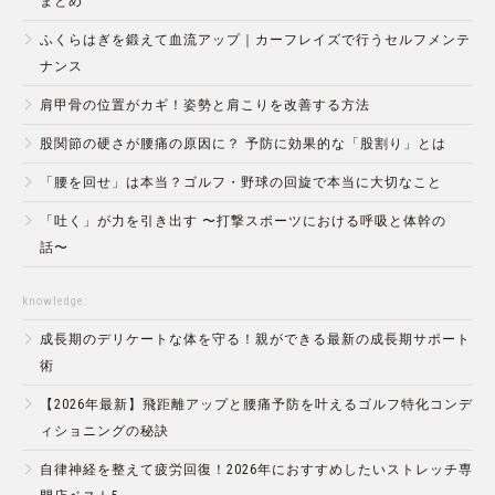
まとめ
ふくらはぎを鍛えて血流アップ｜カーフレイズで行うセルフメンテ
ナンス
肩甲骨の位置がカギ！姿勢と肩こりを改善する方法
股関節の硬さが腰痛の原因に？ 予防に効果的な「股割り」とは
「腰を回せ」は本当？ゴルフ・野球の回旋で本当に大切なこと
「吐く」が力を引き出す 〜打撃スポーツにおける呼吸と体幹の
話〜
knowledge:
成長期のデリケートな体を守る！親ができる最新の成長期サポート
術
【2026年最新】飛距離アップと腰痛予防を叶えるゴルフ特化コンデ
ィショニングの秘訣
自律神経を整えて疲労回復！2026年におすすめしたいストレッチ専