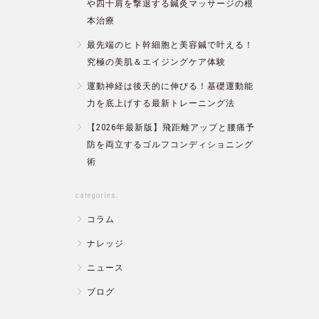
や四十肩を撃退する鍼灸マッサージの根
本治療
最先端のヒト幹細胞と美容鍼で叶える！
究極の美肌＆エイジングケア体験
運動神経は後天的に伸びる！基礎運動能
力を底上げする最新トレーニング法
【2026年最新版】飛距離アップと腰痛予
防を両立するゴルフコンディショニング
術
categories:
コラム
ナレッジ
ニュース
ブログ