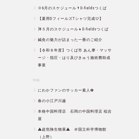
💠6月のスケジュール🌂D-fieldsつくば
【夏用DフィールズTシャツ完成👕】
🎏５月のスケジュール👧D-fieldsつくば
鍼灸の魅力が詰まった一冊のご紹介
【令和８年度】つくば市 あん摩・マッサ
ージ・指圧・はり及びきゅう施術費助成
事業
blog:
にわかファンのサッカー素人⚽️
春の小江戸川越
本格中国料理店 石岡の中国料理店 稲吉
屋
⚠️超危険生物展⚠️ ＠国立科学博物館
（上野）