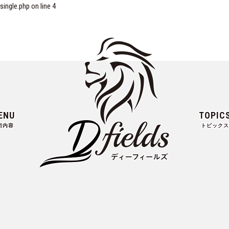
ngle.php on line
4
ENU
TOPIC
術内容
トピックス