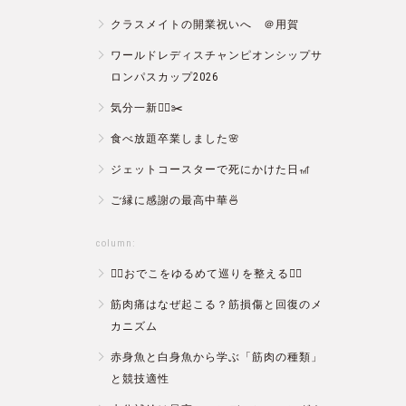
クラスメイトの開業祝いへ ＠用賀
ワールドレディスチャンピオンシップサ
ロンパスカップ2026
気分一新💇‍♂️✂️
食べ放題卒業しました🌸
ジェットコースターで死にかけた日🎢
ご縁に感謝の最高中華🍜
column:
💆‍♀️おでこをゆるめて巡りを整える💆‍♂️
筋肉痛はなぜ起こる？筋損傷と回復のメ
カニズム
赤身魚と白身魚から学ぶ「筋肉の種類」
と競技適性