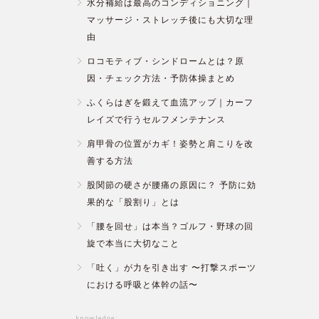
水分補給は最高のコンディショニング｜
マッサージ・ストレッチ後にも大切な理
由
ロコモティブ・シンドロームとは？原
因・チェック方法・予防体操まとめ
ふくらはぎを鍛えて血流アップ｜カーフ
レイズで行うセルフメンテナンス
肩甲骨の位置がカギ！姿勢と肩こりを改
善する方法
股関節の硬さが腰痛の原因に？ 予防に効
果的な「股割り」とは
「腰を回せ」は本当？ゴルフ・野球の回
旋で本当に大切なこと
「吐く」が力を引き出す 〜打撃スポーツ
における呼吸と体幹の話〜
knowledge: