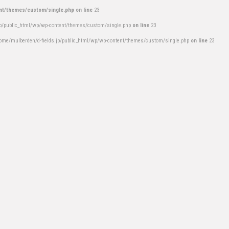
nt/themes/custom/single.php on line
23
jp/public_html/wp/wp-content/themes/custom/single.php
on line
23
ome/mulberden/d-fields.jp/public_html/wp/wp-content/themes/custom/single.php
on line
23