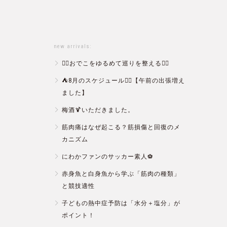
new arrivals:
💆‍♀️おでこをゆるめて巡りを整える💆‍♂️
⛺️8月のスケジュール🏄‍♂️【午前の出張増え
ました】
梅酒🍹いただきました。
筋肉痛はなぜ起こる？筋損傷と回復のメ
カニズム
にわかファンのサッカー素人⚽️
赤身魚と白身魚から学ぶ「筋肉の種類」
と競技適性
子どもの熱中症予防は「水分＋塩分」が
ポイント！