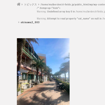
トピックス
/home/mulberden/d-fields.jp/public_html/wp/wp-conte
/" itemprop="item">
Warning
: Undefined array key 0 in
/home/mulberden/d-fields.
Warning
: Attempt to read property "cat_name" on null in
/h
okinawa2_003