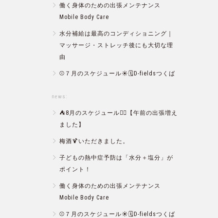
働く身体のための出張メンテナンス
Mobile Body Care
水分補給は最高のコンディショニング｜
マッサージ・ストレッチ後にも大切な理
由
⚾️７月のスケジュール☀️🗓D-fieldsつくば
news:
⛺️8月のスケジュール🏄‍♂️【午前の出張増え
ました】
梅酒🍹いただきました。
子どもの熱中症予防は「水分＋塩分」が
ポイント！
働く身体のための出張メンテナンス
Mobile Body Care
⚾️７月のスケジュール☀️🗓D-fieldsつくば